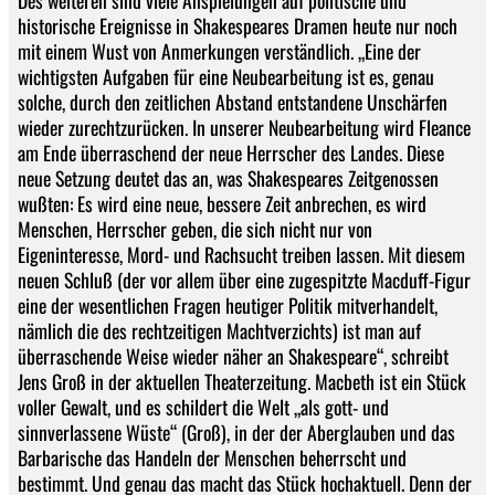
Des weiteren sind viele Anspielungen auf politische und
historische Ereignisse in Shakespeares Dramen heute nur noch
mit einem Wust von Anmerkungen verständlich. „Eine der
wichtigsten Aufgaben für eine Neubearbeitung ist es, genau
solche, durch den zeitlichen Abstand entstandene Unschärfen
wieder zurechtzurücken. In unserer Neubearbeitung wird Fleance
am Ende überraschend der neue Herrscher des Landes. Diese
neue Setzung deutet das an, was Shakespeares Zeitgenossen
wußten: Es wird eine neue, bessere Zeit anbrechen, es wird
Menschen, Herrscher geben, die sich nicht nur von
Eigeninteresse, Mord- und Rachsucht treiben lassen. Mit diesem
neuen Schluß (der vor allem über eine zugespitzte Macduff-Figur
eine der wesentlichen Fragen heutiger Politik mitverhandelt,
nämlich die des rechtzeitigen Machtverzichts) ist man auf
überraschende Weise wieder näher an Shakespeare“, schreibt
Jens Groß in der aktuellen Theaterzeitung. Macbeth ist ein Stück
voller Gewalt, und es schildert die Welt „als gott- und
sinnverlassene Wüste“ (Groß), in der der Aberglauben und das
Barbarische das Handeln der Menschen beherrscht und
bestimmt. Und genau das macht das Stück hochaktuell. Denn der