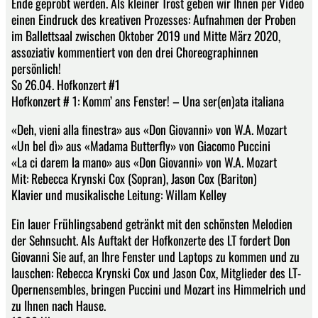
Ende geprobt werden. Als kleiner Trost geben wir Ihnen per Video
einen Eindruck des kreativen Prozesses: Aufnahmen der Proben
im Ballettsaal zwischen Oktober 2019 und Mitte März 2020,
assoziativ kommentiert von den drei Choreographinnen
persönlich!
So 26.04. Hofkonzert #1
Hofkonzert # 1: Komm’ ans Fenster! – Una ser(en)ata italiana
«Deh, vieni alla finestra» aus «Don Giovanni» von W.A. Mozart
«Un bel dì» aus «Madama Butterfly» von Giacomo Puccini
«La ci darem la mano» aus «Don Giovanni» von W.A. Mozart
Mit: Rebecca Krynski Cox (Sopran), Jason Cox (Bariton)
Klavier und musikalische Leitung: Willam Kelley
Ein lauer Frühlingsabend getränkt mit den schönsten Melodien
der Sehnsucht. Als Auftakt der Hofkonzerte des LT fordert Don
Giovanni Sie auf, an Ihre Fenster und Laptops zu kommen und zu
lauschen: Rebecca Krynski Cox und Jason Cox, Mitglieder des LT-
Opernensembles, bringen Puccini und Mozart ins Himmelrich und
zu Ihnen nach Hause.