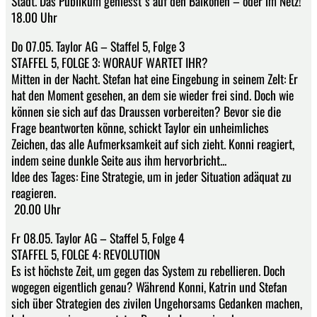
Stadt. Das Publikum geniesst`s auf den Balkonen – oder im Netz!
18.00 Uhr
Do 07.05. Taylor AG – Staffel 5, Folge 3
STAFFEL 5, FOLGE 3: WORAUF WARTET IHR?
Mitten in der Nacht. Stefan hat eine Eingebung in seinem Zelt: Er
hat den Moment gesehen, an dem sie wieder frei sind. Doch wie
können sie sich auf das Draussen vorbereiten? Bevor sie die
Frage beantworten könne, schickt Taylor ein unheimliches
Zeichen, das alle Aufmerksamkeit auf sich zieht. Konni reagiert,
indem seine dunkle Seite aus ihm hervorbricht...
Idee des Tages: Eine Strategie, um in jeder Situation adäquat zu
reagieren.
20.00 Uhr
Fr 08.05. Taylor AG – Staffel 5, Folge 4
STAFFEL 5, FOLGE 4: REVOLUTION
Es ist höchste Zeit, um gegen das System zu rebellieren. Doch
wogegen eigentlich genau? Während Konni, Katrin und Stefan
sich über Strategien des zivilen Ungehorsams Gedanken machen,