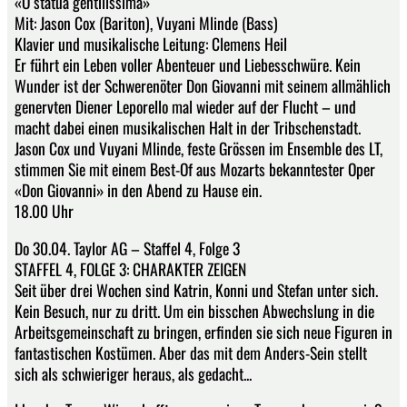
«O statua gentilissima»
Mit: Jason Cox (Bariton), Vuyani Mlinde (Bass)
Klavier und musikalische Leitung: Clemens Heil
Er führt ein Leben voller Abenteuer und Liebesschwüre. Kein
Wunder ist der Schwerenöter Don Giovanni mit seinem allmählich
genervten Diener Leporello mal wieder auf der Flucht – und
macht dabei einen musikalischen Halt in der Tribschenstadt.
Jason Cox und Vuyani Mlinde, feste Grössen im Ensemble des LT,
stimmen Sie mit einem Best-Of aus Mozarts bekanntester Oper
«Don Giovanni» in den Abend zu Hause ein.
18.00 Uhr
Do 30.04. Taylor AG – Staffel 4, Folge 3
​​​​​​STAFFEL 4, FOLGE 3: CHARAKTER ZEIGEN
Seit über drei Wochen sind Katrin, Konni und Stefan unter sich.
Kein Besuch, nur zu dritt. Um ein bisschen Abwechslung in die
Arbeitsgemeinschaft zu bringen, erfinden sie sich neue Figuren in
fantastischen Kostümen. Aber das mit dem Anders-Sein stellt
sich als schwieriger heraus, als gedacht...