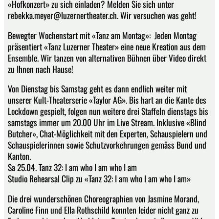
«Hofkonzert» zu sich einladen? Melden Sie sich unter
rebekka.meyer@luzernertheater.ch. Wir versuchen was geht!
Bewegter Wochenstart mit «Tanz am Montag»:​ Jeden Montag
präsentiert «Tanz Luzerner Theater» eine neue Kreation aus dem
Ensemble. Wir tanzen von alternativen Bühnen über Video direkt
zu Ihnen nach Hause!
Von Dienstag bis Samstag geht es dann endlich weiter mit
unserer Kult-Theaterserie «Taylor AG». Bis hart an die Kante des
Lockdown gespielt, folgen nun weitere drei Staffeln dienstags bis
samstags immer um 20.00 Uhr im Live Stream. Inklusive «Blind
Butcher», Chat-Möglichkeit mit den Experten, Schauspielern und
Schauspielerinnen sowie Schutzvorkehrungen gemäss Bund und
Kanton.
Sa 25.04. Tanz 32: I am who I am who I am
Studio Rehearsal Clip zu «Tanz 32: I am who I am who I am»
Die drei wunderschönen Choreographien von Jasmine Morand,
Caroline Finn und Ella Rothschild konnten leider nicht ganz zu