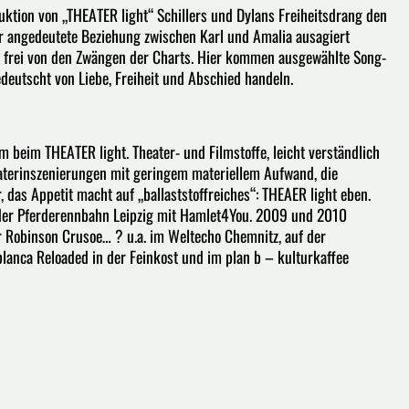
ktion von „THEATER light“ Schillers und Dylans Freiheitsdrang den
er angedeutete Beziehung zwischen Karl und Amalia ausagiert
r frei von den Zwängen der Charts. Hier kommen ausgewählte Song-
edeutscht von Liebe, Freiheit und Abschied handeln.
 beim THEATER light. Theater- und Filmstoffe, leicht verständlich
aterinszenierungen mit geringem materiellem Aufwand, die
 das Appetit macht auf „ballaststoffreiches“: THEAER light eben.
 der Pferderennbahn Leipzig mit Hamlet4You. 2009 und 2010
 Robinson Crusoe… ? u.a. im Weltecho Chemnitz, auf der
blanca Reloaded in der Feinkost und im plan b – kulturkaffee