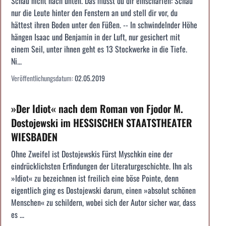
Schau nicht nach unten. Das musst du dir einschärfen: Schau
nur die Leute hinter den Fenstern an und stell dir vor, du
hättest ihren Boden unter den Füßen. -- In schwindelnder Höhe
hängen Isaac und Benjamin in der Luft, nur gesichert mit
einem Seil, unter ihnen geht es 13 Stockwerke in die Tiefe.
Ni...
Veröffentlichungsdatum:
02.05.2019
»Der Idiot« nach dem Roman von Fjodor M.
Dostojewski im HESSISCHEN STAATSTHEATER
WIESBADEN
Ohne Zweifel ist Dostojewskis Fürst Myschkin eine der
eindrücklichsten Erfindungen der Literaturgeschichte. Ihn als
»Idiot« zu bezeichnen ist freilich eine böse Pointe, denn
eigentlich ging es Dostojewski darum, einen »absolut schönen
Menschen« zu schildern, wobei sich der Autor sicher war, dass
es ...