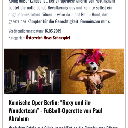
König außer Landes ist. Der skrupellose Sheriff von Nottingham
beutet die notleidende Bevölkerung aus und könnte selbst ein
angenehmes Leben führen – wäre da nicht Robin Hood, der
gesetzlose Kämpfer für die Gerechtigkeit. Gemeinsam mit s...
Veröffentlichungsdatum:
16.05.2019
Kategorien:
Österreich
News
Schauspiel
Komische Oper Berlin: "Roxy und ihr
Wunderteam" - Fußball-Operette von Paul
Abraham
Nach dem Erfolg mit Clivia verschlägt es die Geschwister Pfister