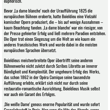
euphorisch.
Bevor ‚La dame blanche‘ nach der Uraufführung 1825 die
europäischen Bühnen eroberte, hatte Boieldieu eine Vielzahl
komischer Opern produziert, die – bis auf wenige Ausnahmen –
kaum Beachtung fanden. ‚La dame blanche‘ war ein riesiger, von
der Presse gefeierter Erfolg und ließ mehrere Parodien entstehen.
Die Oper trat einen Siegeszug um die Welt an wie kaum ein
anderes französisches Werk und wurde dabei in die meisten
europäischen Sprachen übersetzt.
Boieldieus meistverbreitete Oper übertrifft seine anderen
Bühnenwerke nicht zuletzt durch Scribes Libretto an innerer
Bündigkeit und Komplexität. Der ungeheure Erfolg des Werks,
das schon 1862 in der Opéra Comique seine tausendste
Aufführung erlebte, erklärt sich nicht nur durch seine
restaurativ-romantische Ausrichtung, Boieldieus Musik selbst
war auch ein Garant des Erfolges.
,Die weiße Dame‘ genoss enorme Popularität und wurde sofort
Gesprächsstoff in Paris. Man sang die Hits des Abends, sogar