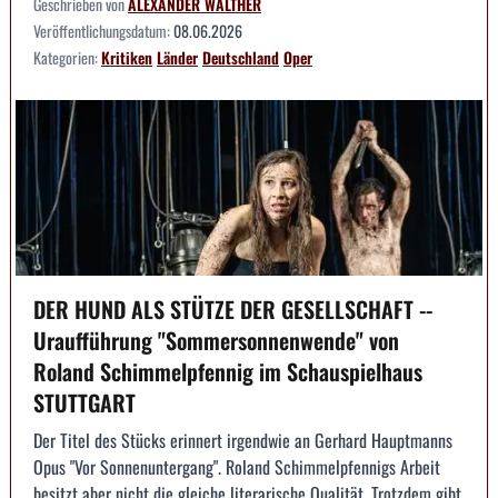
Geschrieben von
ALEXANDER WALTHER
Veröffentlichungsdatum:
08.06.2026
Kategorien:
Kritiken
Länder
Deutschland
Oper
DER HUND ALS STÜTZE DER GESELLSCHAFT --
Uraufführung "Sommersonnenwende" von
Roland Schimmelpfennig im Schauspielhaus
STUTTGART
Der Titel des Stücks erinnert irgendwie an Gerhard Hauptmanns
Opus "Vor Sonnenuntergang". Roland Schimmelpfennigs Arbeit
besitzt aber nicht die gleiche literarische Qualität. Trotzdem gibt