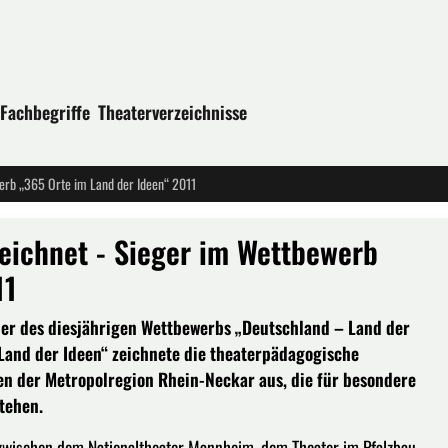
Fachbegriffe
Theaterverzeichnisse
werb „365 Orte im Land der Ideen“ 2011
zeichnet - Sieger im Wettbewerb
11
nner des diesjährigen Wettbewerbs „Deutschland – Land der
 Land der Ideen“ zeichnete die theaterpädagogische
onen der Metropolregion Rhein-Neckar aus, die für besondere
tehen.
 zwischen dem Nationaltheater Mannheim, dem Theater im Pfalzbau