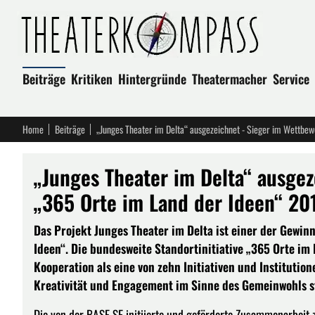
Beiträge
Kritiken
Hintergründe
Theatermacher
Service
Home
Beiträge
„Junges Theater im Delta“ ausgezeichnet - Sieger im Wettbe
„Junges Theater im Delta“ ausge
„365 Orte im Land der Ideen“ 20
Das Projekt Junges Theater im Delta ist einer der Gewi
Ideen“. Die bundesweite Standortinitiative „365 Orte im
Kooperation als eine von zehn Initiativen und Instituti
Kreativität und Engagement im Sinne des Gemeinwohls s
Die von der BASF SE initiierte und geförderte Zusammenarbeit