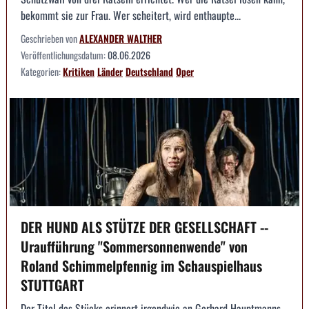
bekommt sie zur Frau. Wer scheitert, wird enthaupte...
Geschrieben von
ALEXANDER WALTHER
Veröffentlichungsdatum:
08.06.2026
Kategorien:
Kritiken
Länder
Deutschland
Oper
DER HUND ALS STÜTZE DER GESELLSCHAFT --
Uraufführung "Sommersonnenwende" von
Roland Schimmelpfennig im Schauspielhaus
STUTTGART
Der Titel des Stücks erinnert irgendwie an Gerhard Hauptmanns