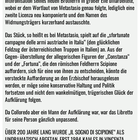
Inthronisation seines neuen Brotherrn in großer Eile umarbeitete,
wobei er dem Wortlaut von Metastasio genau folgte, lediglich eine
zweite Licenza neu komponierte und den Namen des
Widmungsträgers kurzerhand austauschte.
Das Stück, so heißt es bei Metastasio, spielt auf die „sfortunate
campagne delle armi austriache in Italia“ (den glücklichen
Feldzug der österreichischen Truppen in Italien) an. Aus der
Gegen- überstellung der allegorischen Figuren der „Constanza“
und der „Fortuna“, die den römischen Feldherrn Scipione
auffordern, sich für eine von ihnen zu entscheiden, könnte die
versteckte Aufforderung an den Erzbischof herausgelesen
werden, er möge seine konservative Haltung und Politik
fortsetzen und nicht dem wankelmütigen, trügerischen Glück der
Aufklärung folgen.
Da Colloredo aber ein Mann der Aufklärung war, war das Libretto
für seine Person gänzlich unpassend.
ÜBER 200 JAHRE LANG WURDE „IL SOGNO DI SCIPIONE“ ALS
UNDRAMATISCH ABGETAN, ERST 1984 KAM ES IN VINCENZA