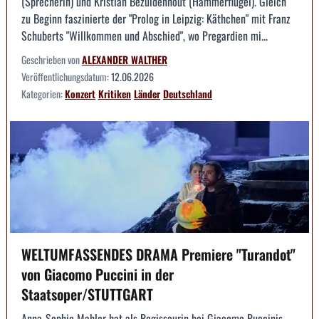
(Sprecherin) und Kristian Bezuidenhout (Hammerflügel). Gleich
zu Beginn faszinierte der "Prolog in Leipzig: Käthchen" mit Franz
Schuberts "Willkommen und Abschied", wo Pregardien mi...
Geschrieben von
ALEXANDER WALTHER
Veröffentlichungsdatum:
12.06.2026
Kategorien:
Konzert
Kritiken
Länder
Deutschland
WELTUMFASSENDES DRAMA Premiere "Turandot"
von Giacomo Puccini in der
Staatsoper/STUTTGART
Anna-Sophie Mahler hat als Regisseurin bei Giacomo Puccinis