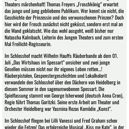
Theaters märchenhaft! Thomas Freyers „Froschkönig“ erwartet
das junge und jung gebliebene Publikum. Wer kennt sie nicht, die
Geschichte der Prinzessin und des verwunschenen Prinzen? Doch
hier wird der Frosch zunächst nicht geküsst, sondern erst mal an
die Wand geklatscht. Wie das wohl ausgeht, weiß bisher nur
Natascha Kalmbach, Leiterin des Jungen Theaters und zum ersten
Mal Freilicht-Regisseurin.
Im Schlosshof macht Wilhelm Hauffs Räuberbande ab dem 01.
Juli „Das Wirtshaus im Spessart“ unsicher und zwei junge
Gesellen müssen nicht nur ihr eigenes Leben retten…!
Räuberpistolen, Gespenstergeschichten und Lokalkolorit
verwandeln den Schlosshof über den Dächern von Heidelberg in
diesem Sommer in den sagenumwobenen Spessart. Die
Spielfassung stammt von George Isherwood (deutsch Anna Cron),
Regie führt Thomas Goritzki. Seine erste Arbeit am Theater und
Orchester Heidelberg war Yasmina Rezas Komödie „Kunst“.
Im Schlosshof fliegen bei Lilli Vanessi und Fred Graham schon
wieder die Fetzen! Das erfolgreiche Musical „Kiss me Kate“, in der