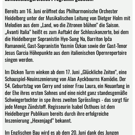
Bereits am 16. Juni eröffnet das Philharmonische Orchester
Heidelberg unter der Musikalischen Leitung von Dietger Holm mit
Melodien aus dem „Land, wo die Zitronen blühen“ die Saison.
„Avanti Italia“ heißt es zum Auftakt der Schlosskonzerte, bei dem
die Heidelberger Sopranistin Hye-Sung Na, Barriton Ipča
Ramanović, Gast-Sopranistin Yasmin Özkan sowie der Gast-Tenor
Jesus Garcia Höhepunkte aus dem italienischen Opernrepertoire
singen werden.
Im Dicken Turm winken ab dem 17. Juni „Glückliche Zeiten“, eine
Schauspiel-Neuinszenierung von Alan Ayckbourns Komödie. Der
54. Geburtstag von Gerry und seiner Frau Laura, ein Neuanfang in
der Ehe ihres ersten Sohnes und eine nicht ganz standesgemäße
Schwiegertochter in spe ihres zweiten Sprösslings - das sorgt für
jede Menge Zündstoff. Regisseurin Isabel Osthues ist dem
Heidelberger Publikum bereits durch ihre erfolgreiche
Inszenierung „Hexenjagd“ bekannt.
Im Englischen Bau wird es ab dem 20. Juni dank des Jungen