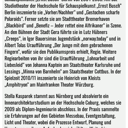
Studiotheater der Hochschule für Schauspielkunst „Ernst Busch“
Berlin inszenierte sie „Vorher/Nachher“ und „Gestochen scharfe
Polaroids“. Ferner setzte sie am Stadttheater Bremerhaven
„Blackbird“ und „Benefiz – Jeder rettet eine Alfrikaner“ in Szene.
An den Bühnen der Stadt Gera führte sie in Lutz Hübners
„Creeps“, in Igor Bauersimas Jugendstück „norway.today“ und in
Albert Tolas Uraufführung „Der Junge mit dem gebrochenen
Fingern“, wofür sie den Publikumspreis erhielt, Regie. Weitere
Regiearbeiten von ihr sind die Uraufführung „Lohnarbeit und
Liebesleid“ von Johanna Kaptein am Staatstheater Karlsruhe und
Lessings „Minna von Barnhelm“ am Staatstheater Cottbus. In der
Spielzeit 2010/11 inszenierte sie Heinrich von Kleists
„Amphitryon“ am Mainfranken Theater Würzburg.
Stella Kasparek stammt aus Nürnberg und absolvierte ein
Innenarchitekturstudium an der Hochschule Coburg, welches sie
2009 als Diplom-Ingenieurin abschloss. In der Praxis sammelte
sie Erfahrungen auf den Gebieten Messebau, Eventgestaltung,
Licht und Theater, wobei die Prozesse Entwurf, Planung und