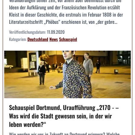
Veränderungen seiner Zeit, vor allem aber beeinflusst durch die
Ideen der Aufklärung und der Französischen Revolution erzählt
Kleist in dieser Geschichte, die erstmals im Februar 1808 in der
Literaturzeitschrift „Phöbus“ erschienen ist, von „der gebre...
Veröffentlichungsdatum:
11.09.2020
Kategorien:
Deutschland
News
Schauspiel
Schauspiel Dortmund, Uraufführung „2170 - –
Was wird die Stadt gewesen sein, in der wir
leben werden?“
Wie werden wir uns in Zukunft an Dortmund erinnern? Welche