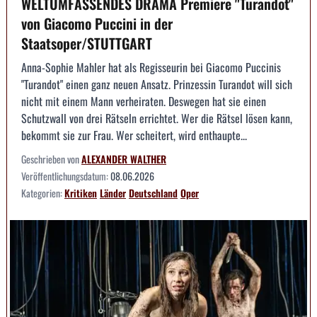
WELTUMFASSENDES DRAMA Premiere "Turandot"
von Giacomo Puccini in der
Staatsoper/STUTTGART
Anna-Sophie Mahler hat als Regisseurin bei Giacomo Puccinis
"Turandot" einen ganz neuen Ansatz. Prinzessin Turandot will sich
nicht mit einem Mann verheiraten. Deswegen hat sie einen
Schutzwall von drei Rätseln errichtet. Wer die Rätsel lösen kann,
bekommt sie zur Frau. Wer scheitert, wird enthaupte...
Geschrieben von
ALEXANDER WALTHER
Veröffentlichungsdatum:
08.06.2026
Kategorien:
Kritiken
Länder
Deutschland
Oper