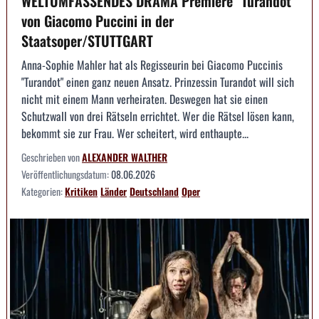
WELTUMFASSENDES DRAMA Premiere "Turandot"
von Giacomo Puccini in der
Staatsoper/STUTTGART
Anna-Sophie Mahler hat als Regisseurin bei Giacomo Puccinis
"Turandot" einen ganz neuen Ansatz. Prinzessin Turandot will sich
nicht mit einem Mann verheiraten. Deswegen hat sie einen
Schutzwall von drei Rätseln errichtet. Wer die Rätsel lösen kann,
bekommt sie zur Frau. Wer scheitert, wird enthaupte...
Geschrieben von
ALEXANDER WALTHER
Veröffentlichungsdatum:
08.06.2026
Kategorien:
Kritiken
Länder
Deutschland
Oper