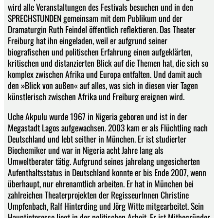
wird alle Veranstaltungen des Festivals besuchen und in den
SPRECHSTUNDEN gemeinsam mit dem Publikum und der
Dramaturgin Ruth Feindel öffentlich reflektieren. Das Theater
Freiburg hat ihn eingeladen, weil er aufgrund seiner
biografischen und politischen Erfahrung einen aufgeklärten,
kritischen und distanzierten Blick auf die Themen hat, die sich so
komplex zwischen Afrika und Europa entfalten. Und damit auch
den »Blick von außen« auf alles, was sich in diesen vier Tagen
künstlerisch zwischen Afrika und Freiburg ereignen wird.
Uche Akpulu wurde 1967 in Nigeria geboren und ist in der
Megastadt Lagos aufgewachsen. 2003 kam er als Flüchtling nach
Deutschland und lebt seither in München. Er ist studierter
Biochemiker und war in Nigeria acht Jahre lang als
Umweltberater tätig. Aufgrund seines jahrelang ungesicherten
Aufenthaltsstatus in Deutschland konnte er bis Ende 2007, wenn
überhaupt, nur ehrenamtlich arbeiten. Er hat in München bei
zahlreichen Theaterprojekten der RegisseurInnen Christine
Umpfenbach, Ralf Hinterding und Jörg Witte mitgearbeitet. Sein
Hauptinteresse liegt in der politischen Arbeit. Er ist Mitbegründer