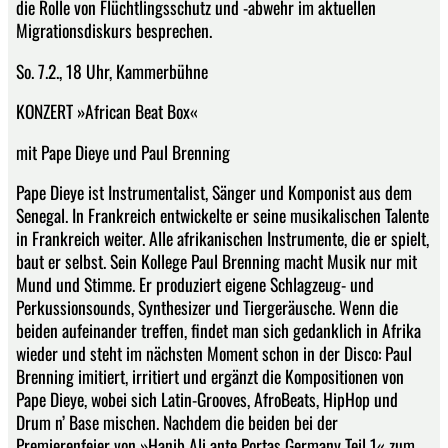
die Rolle von Flüchtlingsschutz und -abwehr im aktuellen
Migrationsdiskurs besprechen.
So. 7.2., 18 Uhr, Kammerbühne
KONZERT »African Beat Box«
mit Pape Dieye und Paul Brenning
Pape Dieye ist Instrumentalist, Sänger und Komponist aus dem
Senegal. In Frankreich entwickelte er seine musikalischen Talente
in Frankreich weiter. Alle afrikanischen Instrumente, die er spielt,
baut er selbst. Sein Kollege Paul Brenning macht Musik nur mit
Mund und Stimme. Er produziert eigene Schlagzeug- und
Perkussionsounds, Synthesizer und Tiergeräusche. Wenn die
beiden aufeinander treffen, findet man sich gedanklich in Afrika
wieder und steht im nächsten Moment schon in der Disco: Paul
Brenning imitiert, irritiert und ergänzt die Kompositionen von
Pape Dieye, wobei sich Latin-Grooves, AfroBeats, HipHop und
Drum n’ Base mischen. Nachdem die beiden bei der
Premierenfeier von »Hanib Ali ante Portas Germany Teil 1« zum