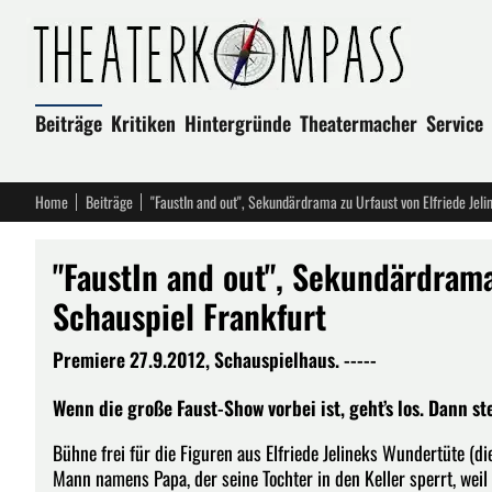
Beiträge
Kritiken
Hintergründe
Theatermacher
Service
Home
Beiträge
"FaustIn and out", Sekundärdrama zu Urfaust von Elfriede Jeli
"FaustIn and out", Sekundärdrama
Schauspiel Frankfurt
Premiere 27.9.2012, Schauspielhaus. -----
Wenn die große Faust-Show vorbei ist, geht’s los. Dann s
Bühne frei für die Figuren aus Elfriede Jelineks Wundertüte (
Mann namens Papa, der seine Tochter in den Keller sperrt, weil 