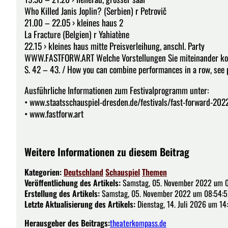
Who Killed Janis Joplin? (Serbien) r Petrovič
21.00 – 22.05 › kleines haus 2
La Fracture (Belgien) r Yahiatène
22.15 › kleines haus mitte Preisverleihung, anschl. Party
WWW.FASTFORW.ART Welche Vorstellungen Sie miteinander kom
S. 42 – 43. / How you can combine performances in a row, see 
Ausführliche Informationen zum Festivalprogramm unter:
• www.staatsschauspiel-dresden.de/festivals/fast-forward-202
• www.fastforw.art
Weitere Informationen zu diesem Beitrag
Kategorien:
Deutschland
Schauspiel
Themen
Veröffentlichung des Artikels:
Samstag, 05. November 2022 um 0
Erstellung des Artikels:
Samstag, 05. November 2022 um 08:54:5
Letzte Aktualisierung des Artikels:
Dienstag, 14. Juli 2026 um 14
Herausgeber des Beitrags:
theaterkompass.de