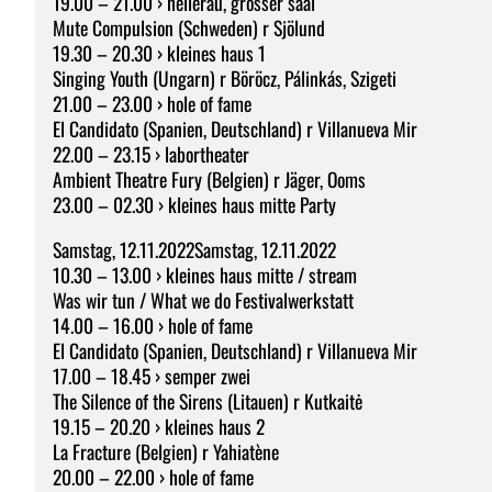
19.00 – 21.00 › hellerau, grosser saal
Mute Compulsion (Schweden) r Sjölund
19.30 – 20.30 › kleines haus 1
Singing Youth (Ungarn) r Böröcz, Pálinkás, Szigeti
21.00 – 23.00 › hole of fame
El Candidato (Spanien, Deutschland) r Villanueva Mir
22.00 – 23.15 › labortheater
Ambient Theatre Fury (Belgien) r Jäger, Ooms
23.00 – 02.30 › kleines haus mitte Party
Samstag, 12.11.2022Samstag, 12.11.2022
10.30 – 13.00 › kleines haus mitte / stream
Was wir tun / What we do Festivalwerkstatt
14.00 – 16.00 › hole of fame
El Candidato (Spanien, Deutschland) r Villanueva Mir
17.00 – 18.45 › semper zwei
The Silence of the Sirens (Litauen) r Kutkaitė
19.15 – 20.20 › kleines haus 2
La Fracture (Belgien) r Yahiatène
20.00 – 22.00 › hole of fame