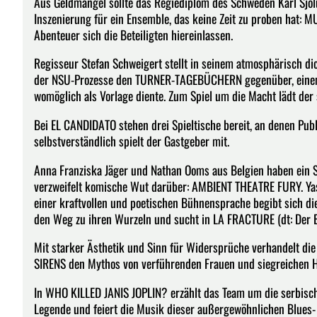
Aus Geldmangel sollte das Regiediplom des Schweden Karl Sjölu
Inszenierung für ein Ensemble, das keine Zeit zu proben hat:
Abenteuer sich die Beteiligten hiereinlassen.
Regisseur Stefan Schweigert stellt in seinem atmosphärisch 
der NSU-Prozesse den TURNER-TAGEBÜCHERN gegenüber, einem K
womöglich als Vorlage diente. Zum Spiel um die Macht lädt der
Bei EL CANDIDATO stehen drei Spieltische bereit, an denen Pu
selbstverständlich spielt der Gastgeber mit.
Anna Franziska Jäger und Nathan Ooms aus Belgien haben ein S
verzweifelt komische Wut darüber: AMBIENT THEATRE FURY. Yasmi
einer kraftvollen und poetischen Bühnensprache begibt sich di
den Weg zu ihren Wurzeln und sucht in LA FRACTURE (dt: Der B
Mit starker Ästhetik und Sinn für Widersprüche verhandelt die
SIRENS den Mythos von verführenden Frauen und siegreichen H
In WHO KILLED JANIS JOPLIN? erzählt das Team um die serbische
Legende und feiert die Musik dieser außergewöhnlichen Blues-