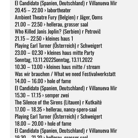
El Candidato (Spanien, Deutschland) r Villanueva Mir
20.45 – 22.00 › labortheater
Ambient Theatre Fury (Belgien) r Jäger, Ooms
21.00 – 22.50 › hellerau, grosser saal
Who Killed Janis Joplin? (Serbien) r Petrovič
21.15 – 22.50 › kleines haus 1
Playing Earl Turner (Österreich) r Schweigert
23.00 – 02.30 › kleines haus mitte Party
Sonntag, 13.11.2022Sonntag, 13.11.2022
10.30 – 13.00 › kleines haus mitte / stream
Was wir brauchen / What we need Festivalwerkstatt
14.00 – 16.00 › hole of fame
El Candidato (Spanien, Deutschland) r Villanueva Mir
15.30 – 17.15 › semper zwei
The Silence of the Sirens (Litauen) r Kutkaitė
17.00 – 18.35 › hellerau, nancy-spero-saal
Playing Earl Turner (Österreich) r Schweigert
18.00 – 20.00 › hole of fame
El Candidato (Spanien, Deutschland) r Villanueva Mir
19.30 – 21.20 › hellerau, grosser saal