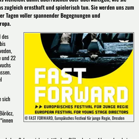
s zugleich ernsthaft und spielerisch tun. Sie werden uns zum
ier Tagen voller spannender Begegnungen und
ropa.
l des
bis
weden,
e und 22
hwuchs
assen.
l
e sich
Böröcz,
© FAST FORWARD, Europäisches Festival für junge Regie, Dresden
r*innen