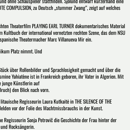
nd ohne Schauspieler stattfinden. Sjölund entwarf kurzerhand eine
 MUTE COMPULSION, zu Deutsch „stummer Zwang“, zeigt auf welches
dichten Theaterfilm PLAYING EARL TURNER dokumentarisches Material
ultbuch der international vernetzten rechten Szene, das dem NSU
 spanische Theatermacher Marc Villanueva Mir ein.
blikum Platz nimmt. Und
tück über Rollenbilder und Sprachlosigkeit gemacht und über die
ne Yahiatène ist in Frankreich geboren, ihr Vater in Algerien. Mit
e junge Künstlerin auf
ruch) den Blick nach vorn.
 litauische Regisseurin Laura Kutkaitė in THE SILENCE OF THE
elden vor der Folie des Machtmissbrauchs in der Kunst.
 Regisseurin Sonja Petrovič die Geschichte der Frau hinter der
 und Rocksängerin.