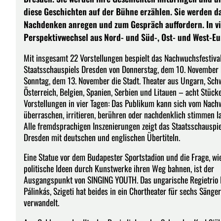
diese Geschichten auf der Bühne erzählen. Sie werden da
Nachdenken anregen und zum Gespräch auffordern. In v
Perspektivwechsel aus Nord- und Süd-, Ost- und West-Eu
Mit insgesamt 22 Vorstellungen bespielt das Nachwuchsfestiva
Staatsschauspiels Dresden von Donnerstag, dem 10. November 
Sonntag, dem 13. November die Stadt. Theater aus Ungarn, Sch
Österreich, Belgien, Spanien, Serbien und Litauen – acht Stück
Vorstellungen in vier Tagen: Das Publikum kann sich vom Nac
überraschen, irritieren, berühren oder nachdenklich stimmen l
Alle fremdsprachigen Inszenierungen zeigt das Staatsschauspie
Dresden mit deutschen und englischen Übertiteln.
Eine Statue vor dem Budapester Sportstadion und die Frage, wi
politische Ideen durch Kunstwerke ihren Weg bahnen, ist der
Ausgangspunkt von SINGING YOUTH. Das ungarische Regietrio 
Pálinkás, Szigeti hat beides in ein Chortheater für sechs Sänge
verwandelt.