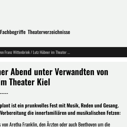
Fachbegriffe
Theaterverzeichnisse
"Familienbande" - Ein musikalischer Abend unter Verwandten von Franz Wittenbrink / Lutz Hübner im Theater Kiel
cher Abend unter Verwandten von
im Theater Kiel
-----
ant ist ein prunkvolles Fest mit Musik, Reden und Gesang.
 Vorbereitung die innerfamiliären und musikalischen Fetzen:
 von Aretha Franklin, den Ärzten oder auch Beethoven um die