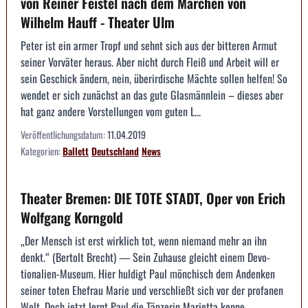
von Reiner Feistel nach dem Märchen von
Wilhelm Hauff - Theater Ulm
Peter ist ein armer Tropf und sehnt sich aus der bitteren Armut
seiner Vorväter heraus. Aber nicht durch Fleiß und Arbeit will er
sein Geschick ändern, nein, überirdische Mächte sollen helfen! So
wendet er sich zunächst an das gute Glasmännlein – dieses aber
hat ganz andere Vorstellungen vom guten L...
Veröffentlichungsdatum:
11.04.2019
Kategorien:
Ballett
Deutschland
News
Theater Bremen: DIE TOTE STADT, Oper von Erich
Wolfgang Korngold
„Der Mensch ist erst wirklich tot, wenn niemand mehr an ihn
denkt.“ (Bertolt Brecht) — Sein Zuhause gleicht einem Devo­
tionalien-Museum. Hier huldigt Paul mönchisch dem Anden­ken
seiner toten Ehefrau Marie und verschließt sich vor der profanen
Welt. Doch jetzt lernt Paul die Tänzerin Mariet­ta kenne...