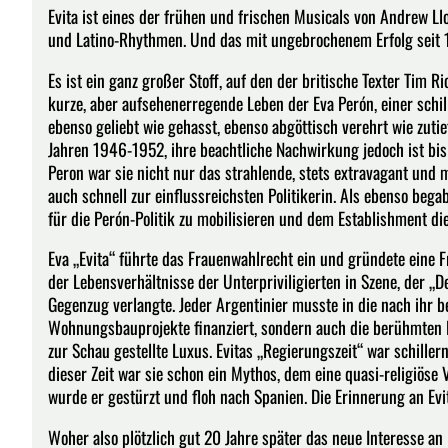
Evita ist eines der frühen und frischen Musicals von Andrew 
und Latino-Rhythmen. Und das mit ungebrochenem Erfolg seit 
Es ist ein ganz großer Stoff, auf den der britische Texter Tim 
kurze, aber aufsehenerregende Leben der Eva Perón, einer schil
ebenso geliebt wie gehasst, ebenso abgöttisch verehrt wie zutief
Jahren 1946-1952, ihre beachtliche Nachwirkung jedoch ist bis
Peron war sie nicht nur das strahlende, stets extravagant und
auch schnell zur einflussreichsten Politikerin. Als ebenso bega
für die Perón-Politik zu mobilisieren und dem Establishment die
Eva „Evita“ führte das Frauenwahlrecht ein und gründete eine F
der Lebensverhältnisse der Unterpriviligierten in Szene, der „
Gegenzug verlangte. Jeder Argentinier musste in die nach ihr b
Wohnungsbauprojekte finanziert, sondern auch die berühmten D
zur Schau gestellte Luxus. Evitas „Regierungszeit“ war schiller
dieser Zeit war sie schon ein Mythos, dem eine quasi-religiöse
wurde er gestürzt und floh nach Spanien. Die Erinnerung an Evi
Woher also plötzlich gut 20 Jahre später das neue Interesse an