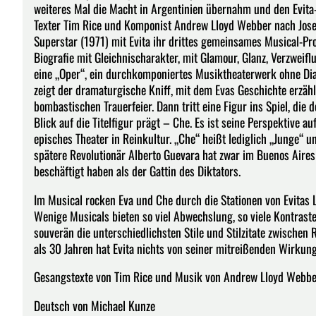
weiteres Mal die Macht in Argentinien übernahm und den Evita
Texter Tim Rice und Komponist Andrew Lloyd Webber nach Jose
Superstar (1971) mit Evita ihr drittes gemeinsames Musical-Pro
Biografie mit Gleichnischarakter, mit Glamour, Glanz, Verzweifl
eine „Oper“, ein durchkomponiertes Musiktheaterwerk ohne Dial
zeigt der dramaturgische Kniff, mit dem Evas Geschichte erzähl
bombastischen Trauerfeier. Dann tritt eine Figur ins Spiel, di
Blick auf die Titelfigur prägt – Che. Es ist seine Perspektive au
episches Theater in Reinkultur. „Che“ heißt lediglich „Junge“ un
spätere Revolutionär Alberto Guevara hat zwar im Buenos Aires 
beschäftigt haben als der Gattin des Diktators.
Im Musical rocken Eva und Che durch die Stationen von Evitas 
Wenige Musicals bieten so viel Abwechslung, so viele Kontras
souverän die unterschiedlichsten Stile und Stilzitate zwisc
als 30 Jahren hat Evita nichts von seiner mitreißenden Wirkun
Gesangstexte von Tim Rice und Musik von Andrew Lloyd Webb
Deutsch von Michael Kunze