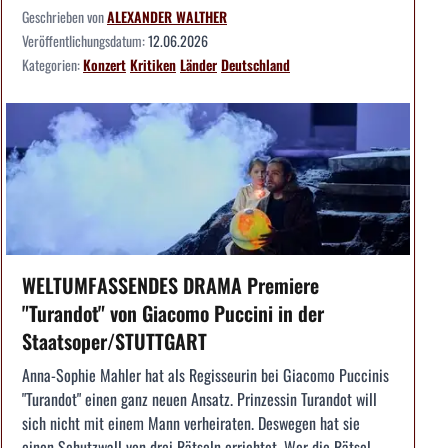
Geschrieben von
ALEXANDER WALTHER
Veröffentlichungsdatum:
12.06.2026
Kategorien:
Konzert
Kritiken
Länder
Deutschland
WELTUMFASSENDES DRAMA Premiere
"Turandot" von Giacomo Puccini in der
Staatsoper/STUTTGART
Anna-Sophie Mahler hat als Regisseurin bei Giacomo Puccinis
"Turandot" einen ganz neuen Ansatz. Prinzessin Turandot will
sich nicht mit einem Mann verheiraten. Deswegen hat sie
einen Schutzwall von drei Rätseln errichtet. Wer die Rätsel