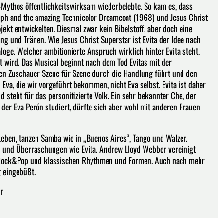
-Mythos öffentlichkeitswirksam wiederbelebte. So kam es, dass
ph and the amazing Technicolor Dreamcoat (1968) und Jesus Christ
jekt entwickelten. Diesmal zwar kein Bibelstoff, aber doch eine
ung und Tränen. Wie Jesus Christ Superstar ist Evita der Idee nach
oge. Welcher ambitionierte Anspruch wirklich hinter Evita steht,
t wird. Das Musical beginnt nach dem Tod Evitas mit der
e den Zuschauer Szene für Szene durch die Handlung führt und den
f Eva, die wir vorgeführt bekommen, nicht Eva selbst. Evita ist daher
d steht für das personifizierte Volk. Ein sehr bekannter Che, der
der Eva Perón studiert, dürfte sich aber wohl mit anderen Frauen
Leben, tanzen Samba wie in „Buenos Aires“, Tango und Walzer.
te und Überraschungen wie Evita. Andrew Lloyd Webber vereinigt
hen Rock&Pop und klassischen Rhythmen und Formen. Auch nach mehr
g eingebüßt.
er