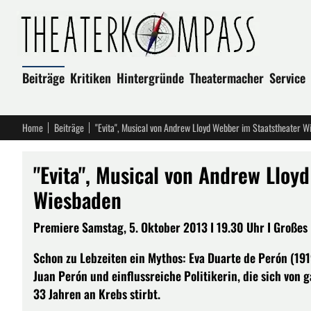
Beiträge
Kritiken
Hintergründe
Theatermacher
Service
Home
Beiträge
"Evita", Musical von Andrew Lloyd Webber im Staatstheater W
"Evita", Musical von Andrew Lloy
Wiesbaden
Premiere Samstag, 5. Oktober 2013 I 19.30 Uhr I Großes 
Schon zu Lebzeiten ein Mythos: Eva Duarte de Perón (191
Juan Perón und einflussreiche Politikerin, die sich von 
33 Jahren an Krebs stirbt.