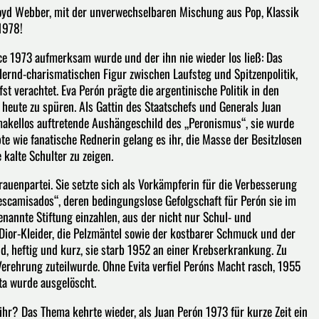
Lloyd Webber, mit der unverwechselbaren Mischung aus Pop, Klassik
1978!
Rice 1973 aufmerksam wurde und der ihn nie wieder los ließ: Das
lernd-charismatischen Figur zwischen Laufsteg und Spitzenpolitik,
st verachtet. Eva Perón prägte die argentinische Politik in den
 heute zu spüren. Als Gattin des Staatschefs und Generals Juan
 makellos auftretende Aushängeschild des „Peronismus“, sie wurde
bte wie fanatische Rednerin gelang es ihr, die Masse der Besitzlosen
 kalte Schulter zu zeigen.
rauenpartei. Sie setzte sich als Vorkämpferin für die Verbesserung
Descamisados“, deren bedingungslose Gefolgschaft für Perón sie im
enannte Stiftung einzahlen, aus der nicht nur Schul- und
ior-Kleider, die Pelzmäntel sowie der kostbarer Schmuck und der
nd, heftig und kurz, sie starb 1952 an einer Krebserkrankung. Zu
 Verehrung zuteilwurde. Ohne Evita verfiel Peróns Macht rasch, 1955
ta wurde ausgelöscht.
 ihr? Das Thema kehrte wieder, als Juan Perón 1973 für kurze Zeit ein