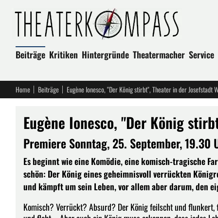
Beiträge
Kritiken
Hintergründe
Theatermacher
Service
Home
Beiträge
Eugène Ionesco, "Der König stirbt", Theater in der Josefstadt 
Eugène Ionesco, "Der König stirbt
Premiere Sonntag, 25. September, 19.30 
Es beginnt wie eine Komödie, eine komisch-tragische Fa
schön: Der König eines geheimnisvoll verrückten Königre
und kämpft um sein Leben, vor allem aber darum, den ei
Komisch? Verrückt? Absurd? Der König feilscht und flunkert, 
und fleht – Aber auch ein König muss erkennen, dass jedes Le