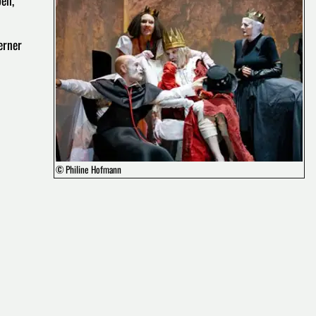
erner
© Philine Hofmann