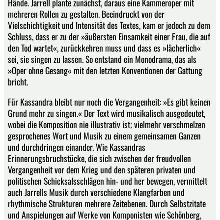
Hände. Jarrell plante zunächst, daraus eine Kammeroper mit
mehreren Rollen zu gestalten. Beeindruckt von der
Vielschichtigkeit und Intensität des Textes, kam er jedoch zu dem
Schluss, dass er zu der »äußersten Einsamkeit einer Frau, die auf
den Tod wartet«, zurückkehren muss und dass es »lächerlich«
sei, sie singen zu lassen. So entstand ein Monodrama, das als
»Oper ohne Gesang« mit den letzten Konventionen der Gattung
bricht.
Für Kassandra bleibt nur noch die Vergangenheit: »Es gibt keinen
Grund mehr zu singen.« Der Text wird musikalisch ausgedeutet,
wobei die Komposition nie illustrativ ist; vielmehr verschmelzen
gesprochenes Wort und Musik zu einem gemeinsamen Ganzen
und durchdringen einander. Wie Kassandras
Erinnerungsbruchstücke, die sich zwischen der freudvollen
Vergangenheit vor dem Krieg und den späteren privaten und
politischen Schicksalsschlägen hin- und her bewegen, vermittelt
auch Jarrells Musik durch verschiedene Klangfarben und
rhythmische Strukturen mehrere Zeitebenen. Durch Selbstzitate
und Anspielungen auf Werke von Komponisten wie Schönberg,