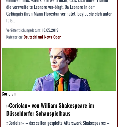
Gehilfen ihres Vaters. Sie weiß nicht, dass sich hinter Fidelio
die verzweifelte Leonore ver-birgt. Da Leonore in dem
Gefängnis ihren Mann Florestan vermutet, begibt sie sich unter
fals...
Veröffentlichungsdatum:
18.05.2019
Kategorien:
Deutschland
News
Oper
Coriolan
»Coriolan« von William Shakespeare im
Düsseldorfer Schauspielhaus
»Coriolan« – das selten gespielte Alterswerk Shakespeares –