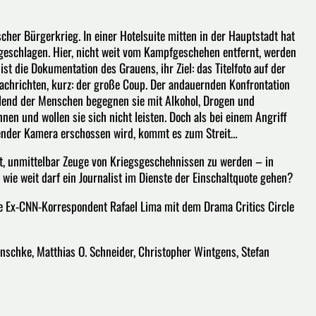
cher Bürgerkrieg. In einer Hotelsuite mitten in der Hauptstadt hat
fgeschlagen. Hier, nicht weit vom Kampfgeschehen entfernt, werden
st die Dokumentation des Grauens, ihr Ziel: das Titelfoto auf der
chrichten, kurz: der große Coup. Der andauernden Konfrontation
lend der Menschen begegnen sie mit Alkohol, Drogen und
n und wollen sie sich nicht leisten. Doch als bei einem Angriff
ender Kamera erschossen wird, kommt es zum Streit…
t, unmittelbar Zeuge von Kriegsgeschehnissen zu werden – in
 wie weit darf ein Journalist im Dienste der Einschaltquote gehen?
e Ex-CNN-Korrespondent Rafael Lima mit dem Drama Critics Circle
nschke, Matthias O. Schneider, Christopher Wintgens, Stefan