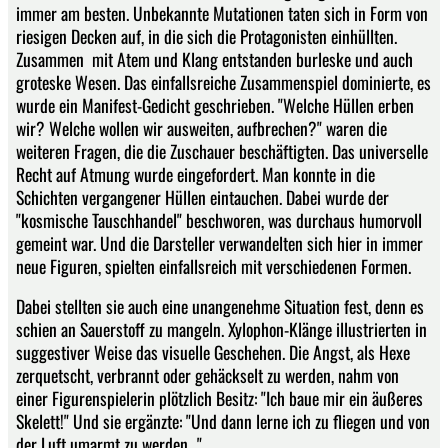
immer am besten. Unbekannte Mutationen taten sich in Form von
riesigen Decken auf, in die sich die Protagonisten einhüllten.
Zusammen mit Atem und Klang entstanden burleske und auch
groteske Wesen. Das einfallsreiche Zusammenspiel dominierte, es
wurde ein Manifest-Gedicht geschrieben. "Welche Hüllen erben
wir? Welche wollen wir ausweiten, aufbrechen?" waren die
weiteren Fragen, die die Zuschauer beschäftigten. Das universelle
Recht auf Atmung wurde eingefordert. Man konnte in die
Schichten vergangener Hüllen eintauchen. Dabei wurde der
"kosmische Tauschhandel" beschworen, was durchaus humorvoll
gemeint war. Und die Darsteller verwandelten sich hier in immer
neue Figuren, spielten einfallsreich mit verschiedenen Formen.
Dabei stellten sie auch eine unangenehme Situation fest, denn es
schien an Sauerstoff zu mangeln. Xylophon-Klänge illustrierten in
suggestiver Weise das visuelle Geschehen. Die Angst, als Hexe
zerquetscht, verbrannt oder gehäckselt zu werden, nahm von
einer Figurenspielerin plötzlich Besitz: "Ich baue mir ein äußeres
Skelett!" Und sie ergänzte: "Und dann lerne ich zu fliegen und von
der Luft umarmt zu werden..."