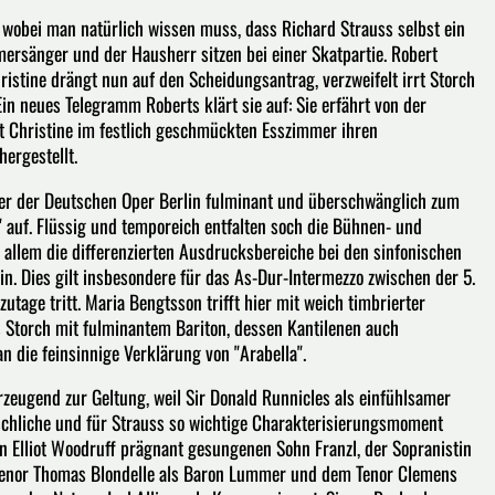
, wobei man natürlich wissen muss, dass Richard Strauss selbst ein
mmersänger und der Hausherr sitzen bei einer Skatpartie. Robert
istine drängt nun auf den Scheidungsantrag, verzweifelt irrt Storch
Ein neues Telegramm Roberts klärt sie auf: Sie erfährt von der
t Christine im festlich geschmückten Esszimmer ihren
ergestellt.
er der Deutschen Oper Berlin fulminant und überschwänglich zum
l" auf. Flüssig und temporeich entfalten soch die Bühnen- und
r allem die differenzierten Ausdrucksbereiche bei den sinfonischen
 Dies gilt insbesondere für das As-Dur-Intermezzo zwischen der 5.
tage tritt. Maria Bengtsson trifft hier mit weich timbrierter
ls Storch mit fulminantem Bariton, dessen Kantilenen auch
 die feinsinnige Verklärung von "Arabella".
zeugend zur Geltung, weil Sir Donald Runnicles als einfühlsamer
nschliche und für Strauss so wichtige Charakterisierungsmoment
von Elliot Woodruff prägnant gesungenen Sohn Franzl, der Sopranistin
Tenor Thomas Blondelle als Baron Lummer und dem Tenor Clemens