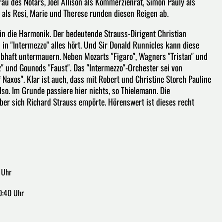
rau des Notars, Joel Allison als Kommerzienrat, Simon Pauly als
an als Resi, Marie und Therese runden diesen Reigen ab.
 in die Harmonik. Der bedeutende Strauss-Dirigent Christian
in "Intermezzo" alles hört. Und Sir Donald Runnicles kann diese
bhaft untermauern. Neben Mozarts "Figaro", Wagners "Tristan" und
z" und Gounods "Faust". Das "Intermezzo"-Orchester sei von
 Naxos". Klar ist auch, dass mit Robert und Christine Storch Pauline
lso. Im Grunde passiere hier nichts, so Thielemann. Die
ber sich Richard Strauss empörte. Hörenswert ist dieses recht
 Uhr
0:40 Uhr