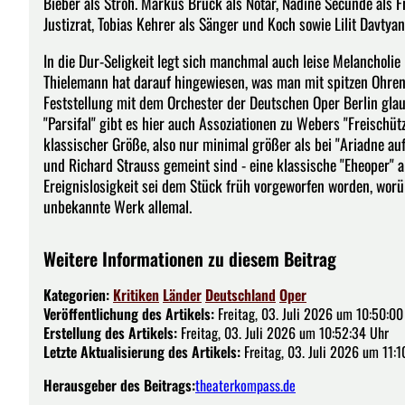
Bieber als Stroh. Markus Brück als Notar, Nadine Secunde als F
Justizrat, Tobias Kehrer als Sänger und Koch sowie Lilit Davty
In die Dur-Seligkeit legt sich manchmal auch leise Melancholie
Thielemann hat darauf hingewiesen, was man mit spitzen Ohren 
Feststellung mit dem Orchester der Deutschen Oper Berlin glau
"Parsifal" gibt es hier auch Assoziationen zu Webers "Freischüt
klassischer Größe, also nur minimal größer als bei "Ariadne auf
und Richard Strauss gemeint sind - eine klassische "Eheoper" a
Ereignislosigkeit sei dem Stück früh vorgeworfen worden, worü
unbekannte Werk allemal.
Weitere Informationen zu diesem Beitrag
Kategorien:
Kritiken
Länder
Deutschland
Oper
Veröffentlichung des Artikels:
Freitag, 03. Juli 2026 um 10:50:00
Erstellung des Artikels:
Freitag, 03. Juli 2026 um 10:52:34 Uhr
Letzte Aktualisierung des Artikels:
Freitag, 03. Juli 2026 um 11:1
Herausgeber des Beitrags:
theaterkompass.de