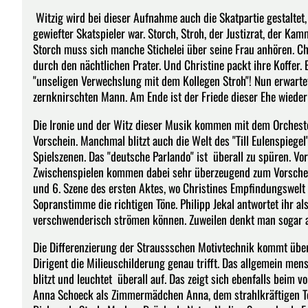
Witzig wird bei dieser Aufnahme auch die Skatpartie gestaltet
gewiefter Skatspieler war. Storch, Stroh, der Justizrat, der Ka
Storch muss sich manche Stichelei über seine Frau anhören. Chr
durch den nächtlichen Prater. Und Christine packt ihre Koffer. 
"unseligen Verwechslung mit dem Kollegen Stroh"! Nun erwarte
zernknirschten Mann. Am Ende ist der Friede dieser Ehe wiederh
Die Ironie und der Witz dieser Musik kommen mit dem Orchest
Vorschein. Manchmal blitzt auch die Welt des "Till Eulenspiege
Spielszenen. Das "deutsche Parlando" ist überall zu spüren. Vo
Zwischenspielen kommen dabei sehr überzeugend zum Vorschein.
und 6. Szene des ersten Aktes, wo Christines Empfindungswelt zu
Sopranstimme die richtigen Töne. Philipp Jekal antwortet ihr a
verschwenderisch strömen können. Zuweilen denkt man sogar an
Die Differenzierung der Straussschen Motivtechnik kommt über
Dirigent die Milieuschilderung genau trifft. Das allgemein me
blitzt und leuchtet überall auf. Das zeigt sich ebenfalls beim 
Anna Schoeck als Zimmermädchen Anna, dem strahlkräftigen 