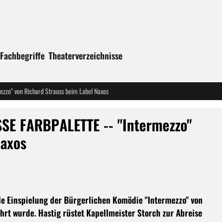
Fachbegriffe
Theaterverzeichnisse
zo" von Richard Strauss beim Label Naxos
SE FARBPALETTE -- "Intermezzo"
Naxos
de Einspielung der Bürgerlichen Komödie "Intermezzo" von
hrt wurde. Hastig rüstet Kapellmeister Storch zur Abreise