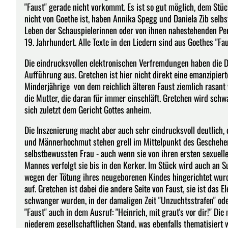
"Faust" gerade nicht vorkommt. Es ist so gut möglich, dem Stüc
nicht von Goethe ist, haben Annika Spegg und Daniela Zib selb
Leben der Schauspielerinnen oder von ihnen nahestehenden Pe
19. Jahrhundert. Alle Texte in den Liedern sind aus Goethes "F
Die eindrucksvollen elektronischen Verfremdungen haben die D
Aufführung aus. Gretchen ist hier nicht direkt eine emanzipiert
Minderjährige von dem reichlich älteren Faust ziemlich rasant v
die Mutter, die daran für immer einschläft. Gretchen wird schwa
sich zuletzt dem Gericht Gottes anheim.
Die Inszenierung macht aber auch sehr eindrucksvoll deutlich,
und Männerhochmut stehen grell im Mittelpunkt des Geschehens.
selbstbewussten Frau - auch wenn sie von ihren ersten sexuell
Mannes verfolgt sie bis in den Kerker. Im Stück wird auch an 
wegen der Tötung ihres neugeborenen Kindes hingerichtet wurde
auf. Gretchen ist dabei die andere Seite von Faust, sie ist das 
schwanger wurden, in der damaligen Zeit "Unzuchtsstrafen" ode
"Faust" auch in dem Ausruf: "Heinrich, mit graut's vor dir!" D
niederem gesellschaftlichen Stand, was ebenfalls thematisiert 