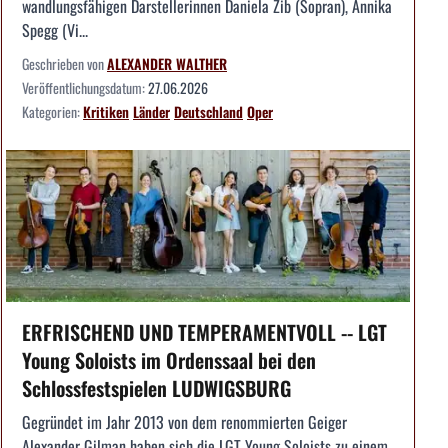
wandlungsfähigen Darstellerinnen Daniela Zib (Sopran), Annika
Spegg (Vi...
Geschrieben von
ALEXANDER WALTHER
Veröffentlichungsdatum:
27.06.2026
Kategorien:
Kritiken
Länder
Deutschland
Oper
ERFRISCHEND UND TEMPERAMENTVOLL -- LGT
Young Soloists im Ordenssaal bei den
Schlossfestspielen LUDWIGSBURG
Gegründet im Jahr 2013 von dem renommierten Geiger
Alexander Gilman haben sich die LGT Young Soloists zu einem