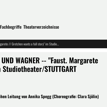
Fachbegriffe
Theaterverzeichnisse
GRETCHENS TRAGÖDIE MIT VERDI UND WAGNER -- "Faust. Margarete // Gretchen wants a full story" im Studiotheater/STUTTGART
UND WAGNER -- "Faust. Margarete
im Studiotheater/STUTTGART
chen Leitung von Annika Spegg (Choreografie: Clara Sjölin)