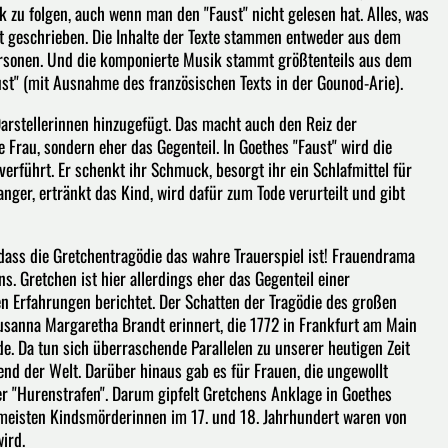
k zu folgen, auch wenn man den "Faust" nicht gelesen hat. Alles, was
st geschrieben. Die Inhalte der Texte stammen entweder aus dem
rsonen. Und die komponierte Musik stammt größtenteils aus dem
aust" (mit Ausnahme des französischen Texts in der Gounod-Arie).
arstellerinnen hinzugefügt. Das macht auch den Reiz der
e Frau, sondern eher das Gegenteil. In Goethes "Faust" wird die
erführt. Er schenkt ihr Schmuck, besorgt ihr ein Schlafmittel für
nger, ertränkt das Kind, wird dafür zum Tode verurteilt und gibt
 dass die Gretchentragödie das wahre Trauerspiel ist! Frauendrama
 Gretchen ist hier allerdings eher das Gegenteil einer
en Erfahrungen berichtet. Der Schatten der Tragödie des großen
Susanna Margaretha Brandt erinnert, die 1772 in Frankfurt am Main
. Da tun sich überraschende Parallelen zu unserer heutigen Zeit
Elend der Welt. Darüber hinaus gab es für Frauen, die ungewollt
r "Hurenstrafen". Darum gipfelt Gretchens Anklage in Goethes
ie meisten Kindsmörderinnen im 17. und 18. Jahrhundert waren von
wird.