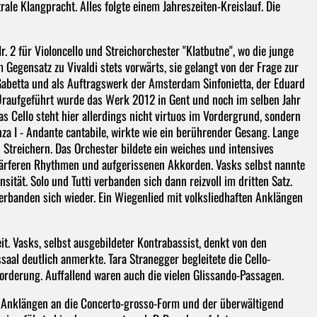
le Klangpracht. Alles folgte einem Jahreszeiten-Kreislauf. Die
. 2 für Violoncello und Streichorchester "Klatbutne", wo die junge
im Gegensatz zu Vivaldi stets vorwärts, sie gelangt von der Frage zur
Gabetta und als Auftragswerk der Amsterdam Sinfonietta, der Eduard
 Uraufgeführt wurde das Werk 2012 in Gent und noch im selben Jahr
as Cello steht hier allerdings nicht virtuos im Vordergrund, sondern
nza I - Andante cantabile, wirkte wie ein berührender Gesang. Lange
 Streichern. Das Orchester bildete ein weiches und intensives
chärferen Rhythmen und aufgerissenen Akkorden. Vasks selbst nannte
nsität. Solo und Tutti verbanden sich dann reizvoll im dritten Satz.
erbanden sich wieder. Ein Wiegenlied mit volksliedhaften Anklängen
t. Vasks, selbst ausgebildeter Kontrabassist, denkt von den
al deutlich anmerkte. Tara Stranegger begleitete die Cello-
orderung. Auffallend waren auch die vielen Glissando-Passagen.
it Anklängen an die Concerto-grosso-Form und der überwältigend