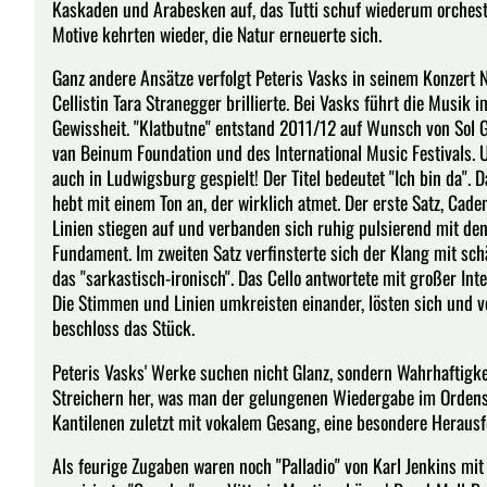
Kaskaden und Arabesken auf, das Tutti schuf wiederum orchestra
Motive kehrten wieder, die Natur erneuerte sich.
Ganz andere Ansätze verfolgt Peteris Vasks in seinem Konzert Nr
Cellistin Tara Stranegger brillierte. Bei Vasks führt die Musik 
Gewissheit. "Klatbutne" entstand 2011/12 auf Wunsch von Sol 
van Beinum Foundation und des International Music Festivals.
auch in Ludwigsburg gespielt! Der Titel bedeutet "Ich bin da". D
hebt mit einem Ton an, der wirklich atmet. Der erste Satz, Cade
Linien stiegen auf und verbanden sich ruhig pulsierend mit den
Fundament. Im zweiten Satz verfinsterte sich der Klang mit s
das "sarkastisch-ironisch". Das Cello antwortete mit großer Inte
Die Stimmen und Linien umkreisten einander, lösten sich und v
beschloss das Stück.
Peteris Vasks' Werke suchen nicht Glanz, sondern Wahrhaftigkei
Streichern her, was man der gelungenen Wiedergabe im Ordenssa
Kantilenen zuletzt mit vokalem Gesang, eine besondere Herausf
Als feurige Zugaben waren noch "Palladio" von Karl Jenkins m