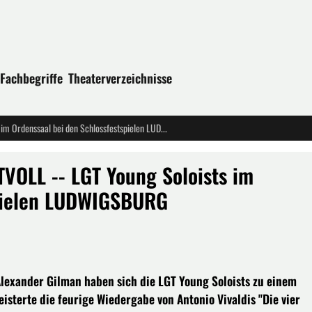
Fachbegriffe
Theaterverzeichnisse
ERFRISCHEND UND TEMPERAMENTVOLL -- LGT Young Soloists im Ordenssaal bei den Schlossfestspielen LUDWIGSBURG
LL -- LGT Young Soloists im
spielen LUDWIGSBURG
exander Gilman haben sich die LGT Young Soloists zu einem
isterte die feurige Wiedergabe von Antonio Vivaldis "Die vier