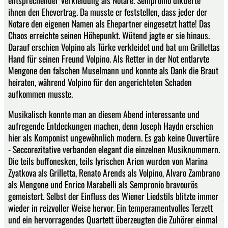
ihnen den Ehevertrag. Da musste er feststellen, dass jeder der
Notare den eigenen Namen als Ehepartner eingesetzt hatte! Das
Chaos erreichte seinen Höhepunkt. Wütend jagte er sie hinaus.
Darauf erschien Volpino als Türke verkleidet und bat um Grillettas
Hand für seinen Freund Volpino. Als Retter in der Not entlarvte
Mengone den falschen Muselmann und konnte als Dank die Braut
heiraten, während Volpino für den angerichteten Schaden
aufkommen musste.
Musikalisch konnte man an diesem Abend interessante und
aufregende Entdeckungen machen, denn Joseph Haydn erschien
hier als Komponist ungewöhnlich modern. Es gab keine Ouvertüre
- Seccorezitative verbanden elegant die einzelnen Musiknummern.
Die teils buffonesken, teils lyrischen Arien wurden von Marina
Zyatkova als Grilletta, Renato Arends als Volpino, Alvaro Zambrano
als Mengone und Enrico Marabelli als Sempronio bravourös
gemeistert. Selbst der Einfluss des Wiener Liedstils blitzte immer
wieder in reizvoller Weise hervor. Ein temperamentvolles Terzett
und ein hervorragendes Quartett überzeugten die Zuhörer einmal