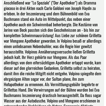
Anschließend war "Lo Speziale" ("Der Apotheker") als Dramma
giocoso in drei Akten nach Carlo Goldoni von Joseph Haydn zu
erleben. In der Inszenierung und dem Bühnenbild von Eva
Buchmann stand ein Auto im Mittelpunkt, das neben einer
Apotheke auch ein Schwimmbad beherbergte. Die Kostüme von
Jorine van Beck passten sich den Geschehnissen an - bis hin zur
kompletten Schwimmausrüstung! Aus Liebe zur schönen Grilletta
war Mengone Apotheker geworden. In Volpino besaß er allerdings
einen unliebsamen Nebenbuhler, was die Regie hier gewitzt
herausstellte. Volpinos Annäherungsversuche ließen Grilletta
jedoch kalt. Ihr Herz gehörte nur Mengone. Als das Paar
allerdings von dem eifersüchtigen Apotheker ertappt wurde, kam
dieser auf den glorreichen Gedanken, Grilletta selbst zu heiraten,
damit ihm die reiche Mitgift nicht entgehe. Volpino spiegelte dem
ehrgeizigen Alten sogar vor, der Sultan plane, ihn zum
Hofapotheker zu ernennen. Als Vermittlungsgebühr begehrte er
Grillettas Hand. Die Verwirrungen auf der Bühne wurden bei Eva
Buchmanns Inszenierung drastisch herausgestellt. Da floss sogar
Wasser aus der Autodusche. Volpino und Mengone erschienen in
entsprechender Verkleidung als Notare. Sempronio diktierte