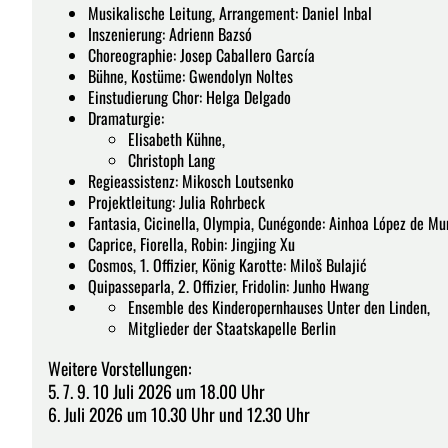
Musikalische Leitung, Arrangement: Daniel Inbal
Inszenierung: Adrienn Bazsó
Choreographie: Josep Caballero García
Bühne, Kostüme: Gwendolyn Noltes
Einstudierung Chor: Helga Delgado
Dramaturgie:
Elisabeth Kühne,
Christoph Lang
Regieassistenz: Mikosch Loutsenko
Projektleitung: Julia Rohrbeck
Fantasia, Cicinella, Olympia, Cunégonde: Ainhoa López de Mu
Caprice, Fiorella, Robin: Jingjing Xu
Cosmos, 1. Offizier, König Karotte: Miloš Bulajić
Quipasseparla, 2. Offizier, Fridolin: Junho Hwang
Ensemble des Kinderopernhauses Unter den Linden,
Mitglieder der Staatskapelle Berlin
Weitere Vorstellungen:
5. 7. 9. 10 Juli 2026 um 18.00 Uhr
6. Juli 2026 um 10.30 Uhr und 12.30 Uhr