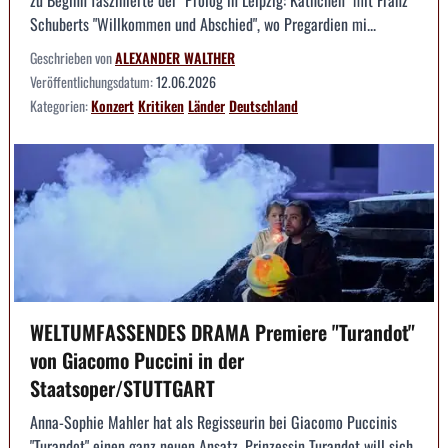
zu Beginn faszinierte der "Prolog in Leipzig: Käthchen" mit Franz
Schuberts "Willkommen und Abschied", wo Pregardien mi...
Geschrieben von
ALEXANDER WALTHER
Veröffentlichungsdatum:
12.06.2026
Kategorien:
Konzert
Kritiken
Länder
Deutschland
WELTUMFASSENDES DRAMA Premiere "Turandot"
von Giacomo Puccini in der
Staatsoper/STUTTGART
Anna-Sophie Mahler hat als Regisseurin bei Giacomo Puccinis
"Turandot" einen ganz neuen Ansatz. Prinzessin Turandot will sich