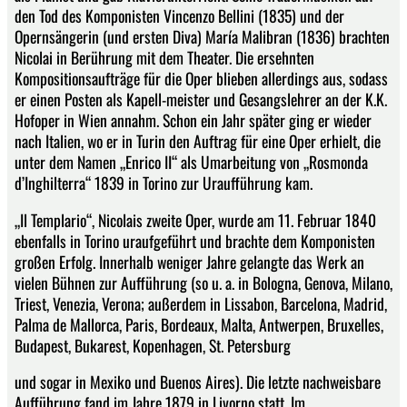
den Tod des Komponisten Vincenzo Bellini (1835) und der
Opernsängerin (und ersten Diva) María Malibran (1836) brachten
Nicolai in Berührung mit dem Theater. Die ersehnten
Kompositionsaufträge für die Oper blieben allerdings aus, sodass
er einen Posten als Kapell-meister und Gesangslehrer an der K.K.
Hofoper in Wien annahm. Schon ein Jahr später ging er wieder
nach Italien, wo er in Turin den Auftrag für eine Oper erhielt, die
unter dem Namen „Enrico II“ als Umarbeitung von „Rosmonda
d’Inghilterra“ 1839 in Torino zur Uraufführung kam.
„Il Templario“, Nicolais zweite Oper, wurde am 11. Februar 1840
ebenfalls in Torino uraufgeführt und brachte dem Komponisten
großen Erfolg. Innerhalb weniger Jahre gelangte das Werk an
vielen Bühnen zur Aufführung (so u. a. in Bologna, Genova, Milano,
Triest, Venezia, Verona; außerdem in Lissabon, Barcelona, Madrid,
Palma de Mallorca, Paris, Bordeaux, Malta, Antwerpen, Bruxelles,
Budapest, Bukarest, Kopenhagen, St. Petersburg
und sogar in Mexiko und Buenos Aires). Die letzte nachweisbare
Aufführung fand im Jahre 1879 in Livorno statt. Im