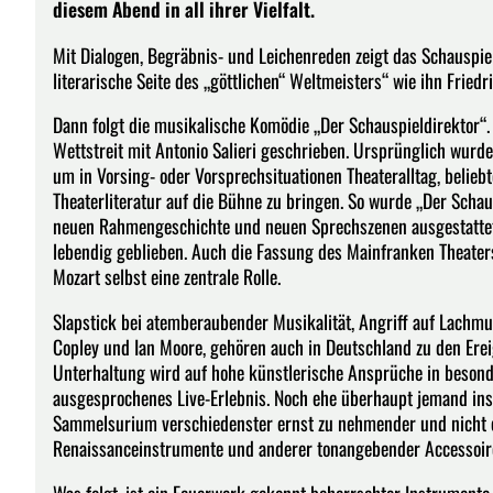
diesem Abend in all ihrer Vielfalt.
Mit Dialogen, Begräbnis- und Leichenreden zeigt das Schauspi
literarische Seite des „göttlichen“ Weltmeisters“ wie ihn Friedr
Dann folgt die musikalische Komödie „Der Schauspieldirektor“.
Wettstreit mit Antonio Salieri geschrieben. Ursprünglich wurde
um in Vorsing- oder Vorsprechsituationen Theateralltag, belieb
Theaterliteratur auf die Bühne zu bringen. So wurde „Der Schau
neuen Rahmengeschichte und neuen Sprechszenen ausgestattet.
lebendig geblieben. Auch die Fassung des Mainfranken Theater
Mozart selbst eine zentrale Rolle.
Slapstick bei atemberaubender Musikalität, Angriff auf Lachmu
Copley und Ian Moore, gehören auch in Deutschland zu den Ereign
Unterhaltung wird auf hohe künstlerische Ansprüche in besond
ausgesprochenes Live-Erlebnis. Noch ehe überhaupt jemand ins 
Sammelsurium verschiedenster ernst zu nehmender und nicht er
Renaissanceinstrumente und anderer tonangebender Accessoir
Was folgt, ist ein Feuerwerk gekonnt beherrschter Instrumente