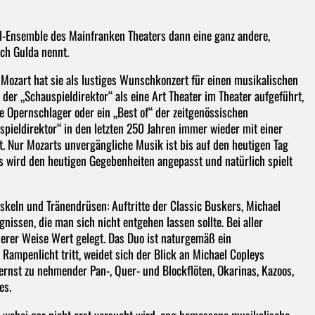
el-Ensemble des Mainfranken Theaters dann eine ganz andere,
ich Gulda nennt.
 Mozart hat sie als lustiges Wunschkonzert für einen musikalischen
 der „Schauspieldirektor“ als eine Art Theater im Theater aufgeführt,
te Opernschlager oder ein „Best of“ der zeitgenössischen
spieldirektor“ in den letzten 250 Jahren immer wieder mit einer
 Nur Mozarts unvergängliche Musik ist bis auf den heutigen Tag
s wird den heutigen Gegebenheiten angepasst und natürlich spielt
skeln und Tränendrüsen: Auftritte der Classic Buskers, Michael
issen, die man sich nicht entgehen lassen sollte. Bei aller
erer Weise Wert gelegt. Das Duo ist naturgemäß ein
Rampenlicht tritt, weidet sich der Blick an Michael Copleys
nst zu nehmender Pan-, Quer- und Blockflöten, Okarinas, Kazoos,
es.
, wobei gar nicht erst versucht wird, eng bemessene musikalische