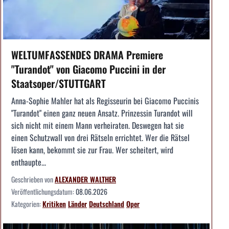
WELTUMFASSENDES DRAMA Premiere
"Turandot" von Giacomo Puccini in der
Staatsoper/STUTTGART
Anna-Sophie Mahler hat als Regisseurin bei Giacomo Puccinis
"Turandot" einen ganz neuen Ansatz. Prinzessin Turandot will
sich nicht mit einem Mann verheiraten. Deswegen hat sie
einen Schutzwall von drei Rätseln errichtet. Wer die Rätsel
lösen kann, bekommt sie zur Frau. Wer scheitert, wird
enthaupte...
Geschrieben von
ALEXANDER WALTHER
Veröffentlichungsdatum:
08.06.2026
Kategorien:
Kritiken
Länder
Deutschland
Oper