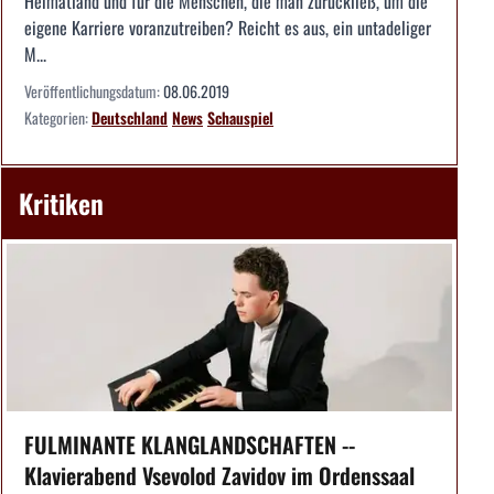
Heimatland und für die Menschen, die man zurückließ, um die
eigene Karriere voranzutreiben? Reicht es aus, ein untadeliger
M...
Veröffentlichungsdatum:
08.06.2019
Kategorien:
Deutschland
News
Schauspiel
Kritiken
FULMINANTE KLANGLANDSCHAFTEN --
Klavierabend Vsevolod Zavidov im Ordenssaal