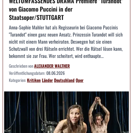
WELTUMFASSENDES DRAMA Premiere "Turandot"
von Giacomo Puccini in der
Staatsoper/STUTTGART
Anna-Sophie Mahler hat als Regisseurin bei Giacomo Puccinis
"Turandot" einen ganz neuen Ansatz. Prinzessin Turandot will sich
nicht mit einem Mann verheiraten. Deswegen hat sie einen
Schutzwall von drei Rätseln errichtet. Wer die Rätsel lösen kann,
bekommt sie zur Frau. Wer scheitert, wird enthaupte...
Geschrieben von
ALEXANDER WALTHER
Veröffentlichungsdatum:
08.06.2026
Kategorien:
Kritiken
Länder
Deutschland
Oper