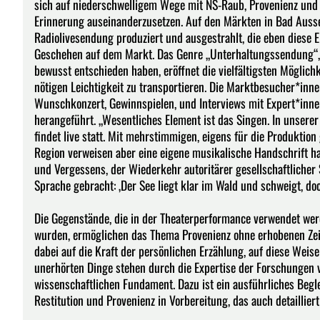
sich auf niederschwelligem Wege mit NS-Raub, Provenienz und R
Erinnerung auseinanderzusetzen. Auf den Märkten in Bad Ausse
Radiolivesendung produziert und ausgestrahlt, die eben diese 
Geschehen auf dem Markt. Das Genre „Unterhaltungssendung“, 
bewusst entschieden haben, eröffnet die vielfältigsten Möglichk
nötigen Leichtigkeit zu transportieren. Die Marktbesucher*in
Wunschkonzert, Gewinnspielen, und Interviews mit Expert*inne
herangeführt. „Wesentliches Element ist das Singen. In unserer
findet live statt. Mit mehrstimmigen, eigens für die Produktion
Region verweisen aber eine eigene musikalische Handschrift ha
und Vergessens, der Wiederkehr autoritärer gesellschaftlicher
Sprache gebracht: ‚Der See liegt klar im Wald und schweigt, doc
Die Gegenstände, die in der Theaterperformance verwendet we
wurden, ermöglichen das Thema Provenienz ohne erhobenen Zeig
dabei auf die Kraft der persönlichen Erzählung, auf diese Weis
unerhörten Dinge stehen durch die Expertise der Forschungen 
wissenschaftlichen Fundament. Dazu ist ein ausführliches Begl
Restitution und Provenienz in Vorbereitung, das auch detaillier