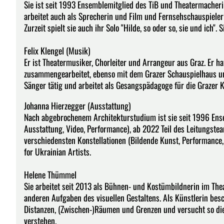
Sie ist seit 1993 Ensemblemitglied des TiB und Theatermacherin.
arbeitet auch als Sprecherin und Film und Fernsehschauspielerin
Zurzeit spielt sie auch ihr Solo "Hilde, so oder so, sie und ich".
Felix Klengel (Musik)
Er ist Theatermusiker, Chorleiter und Arrangeur aus Graz. Er 
zusammengearbeitet, ebenso mit dem Grazer Schauspielhaus und 
Sänger tätig und arbeitet als Gesangspädagoge für die Grazer 
Johanna Hierzegger (Ausstattung)
Nach abgebrochenem Architekturstudium ist sie seit 1996 Ense
Ausstattung, Video, Performance), ab 2022 Teil des Leitungs
verschiedensten Konstellationen (Bildende Kunst, Performance,
for Ukrainian Artists.
Helene Thümmel
Sie arbeitet seit 2013 als Bühnen- und Kostümbildnerin im Th
anderen Aufgaben des visuellen Gestaltens. Als Künstlerin besc
Distanzen, (Zwischen-)Räumen und Grenzen und versucht so di
verstehen.