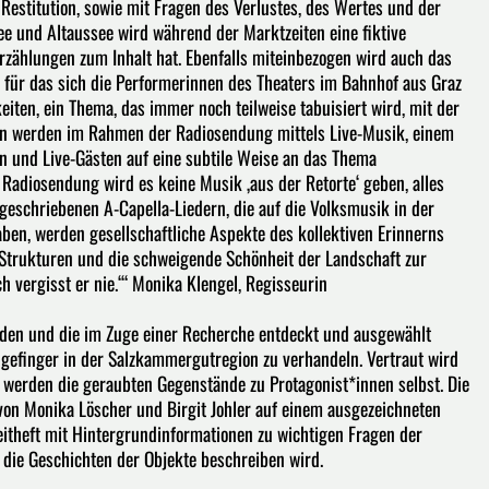
estitution, sowie mit Fragen des Verlustes, des Wertes und der
e und Altaussee wird während der Marktzeiten eine fiktive
Erzählungen zum Inhalt hat. Ebenfalls miteinbezogen wird auch das
für das sich die Performerinnen des Theaters im Bahnhof aus Graz
eiten, ein Thema, das immer noch teilweise tabuisiert wird, mit der
nen werden im Rahmen der Radiosendung mittels Live-Musik, einem
n und Live-Gästen auf eine subtile Weise an das Thema
 Radiosendung wird es keine Musik ‚aus der Retorte‘ geben, alles
 geschriebenen A-Capella-Liedern, die auf die Volksmusik in der
ben, werden gesellschaftliche Aspekte des kollektiven Erinnerns
 Strukturen und die schweigende Schönheit der Landschaft zur
h vergisst er nie.‘“ Monika Klengel, Regisseurin
rden und die im Zuge einer Recherche entdeckt und ausgewählt
efinger in der Salzkammergutregion zu verhandeln. Vertraut wird
e werden die geraubten Gegenstände zu Protagonist*innen selbst. Die
von Monika Löscher und Birgit Johler auf einem ausgezeichneten
eitheft mit Hintergrundinformationen zu wichtigen Fragen der
t die Geschichten der Objekte beschreiben wird.