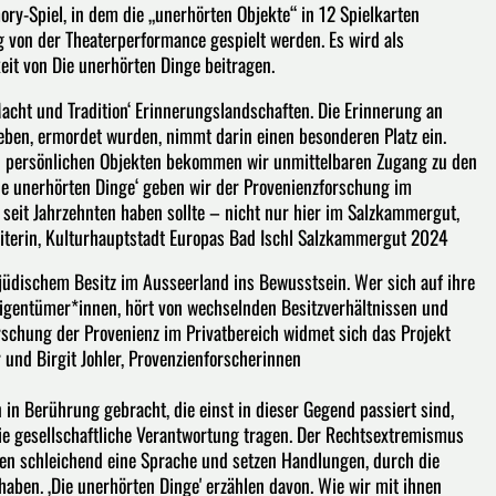
ory-Spiel, in dem die „unerhörten Objekte“ in 12 Spielkarten
 von der Theaterperformance gespielt werden. Es wird als
eit von Die unerhörten Dinge beitragen.
cht und Tradition‘ Erinnerungslandschaften. Die Erinnerung an
eben, ermordet wurden, nimmt darin einen besonderen Platz ein.
n persönlichen Objekten bekommen wir unmittelbaren Zugang zu den
ie unerhörten Dinge‘ geben wir der Provenienzforschung im
 seit Jahrzehnten haben sollte – nicht nur hier im Salzkammergut,
eiterin, Kulturhauptstadt Europas Bad Ischl Salzkammergut 2024
jüdischem Besitz im Ausseerland ins Bewusstsein. Wer sich auf ihre
 Eigentümer*innen, hört von wechselnden Besitzverhältnissen und
orschung der Provenienz im Privatbereich widmet sich das Projekt
und Birgit Johler, Provenzienforscherinnen
 Berührung gebracht, die einst in dieser Gegend passiert sind,
 die gesellschaftliche Verantwortung tragen. Der Rechtsextremismus
nden schleichend eine Sprache und setzen Handlungen, durch die
haben. ‚Die unerhörten Dinge' erzählen davon. Wie wir mit ihnen