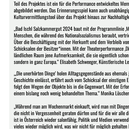
Teil des Projektes ist ein für die Performance entwickeltes Mem
abgebildet werden. Das Erinnerungsspiel kann auch unabhängig
Kulturvermittlungstool über das Projekt hinaus zur Nachhaltigk
„Bad Ischl Salzkammergut 2024 baut mit der Programmlinie ‚Ma
Menschen, die während des Nationalsozialismus beraubt, vertri
Über die Beschäftigung mit der Herkunft und dem Verbleib vo
Schicksalen der Besitzer*innen. Mit der Theaterperformance ‚D
ländlichen Raum jene Aufmerksamkeit, die sie eigentlich schon
sondern in ganz Europa.“ Elisabeth Schweeger, Künstlerische L
„‚Die unerhörten Dinge‘ holen Alltagsgegenstände aus ehemals 
Geschichte einlässt, erfährt auch vom Schicksal der einstigen
folgt den Wegen der Objekte bis in die Gegenwart. Mit der Erf
einem bislang noch wenig behandelten Thema.“ Monika Löscher 
„Während man am Wochenmarkt einkauft, wird man mit Dingen in
die nicht in Vergessenheit geraten dürfen und für die wir alle
ist in Österreich wieder salonfähig, Politik und Medien verwe
vieles wieder möglich wird, was wir nicht für möglich gehalten 