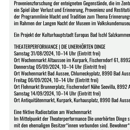
Provenienzforschung der enteigneten Gegenstände, die im Zent
ein Spiel über Verlust und Erinnerung, Provenienz und Restitut
der Programmlinie Macht und Tradition zum Thema Erinnerungs
im Rahmen der Langen Nacht der Museen im Volkskundemuseum 
Ein Projekt der Kulturhauptstadt Europas Bad Ischl Salzkamme
THEATERPERFORMANCE | DIE UNERHÖRTEN DINGE
Samstag 31/08/2024, 10–14 Uhr (Eintritt frei)
Ort Wochenmarkt Altaussee im Kurpark, Fischerndorf 61, 8992
Donnerstag 05/09/2024, 10–14 Uhr (Eintritt frei)
Ort Wochenmarkt Bad Aussee, Chlumeckyplatz, 8990 Bad Aus
Freitag 06/09/2024, 10–14 Uhr (Eintritt frei)
Ort Flohmarkt Brunnerplatz, Fischerndorf Nähe Seevilla, 8992 
Samstag 14/09/2024, 10–14 Uhr (Eintritt frei)
Ort Antiquitätenmarkt, Kurpark, Kurhausplatz, 8990 Bad Auss
Eine fiktive Radiostation am Wochenmarkt
Im Mittelpunkt der Theaterperformance Die unerhörten Dinge s
mit den ehemaligen Besitzer*innen verbunden sind. Bewohner*