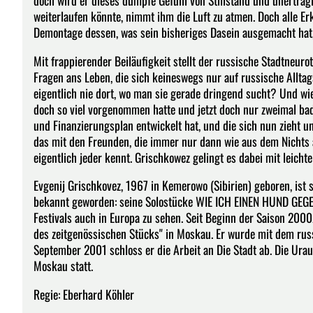
doch wird er dieses dumpfe Gefühl von Stillstand und unerträgl
weiterlaufen könnte, nimmt ihm die Luft zu atmen. Doch alle Er
Demontage dessen, was sein bisheriges Dasein ausgemacht hat,
Mit frappierender Beiläufigkeit stellt der russische Stadtneu
Fragen ans Leben, die sich keineswegs nur auf russische Allta
eigentlich nie dort, wo man sie gerade dringend sucht? Und wi
doch so viel vorgenommen hatte und jetzt doch nur zweimal bad
und Finanzierungsplan entwickelt hat, und die sich nun zieht u
das mit den Freunden, die immer nur dann wie aus dem Nichts
eigentlich jeder kennt. Grischkowez gelingt es dabei mit leicht
Evgenij Grischkovez, 1967 in Kemerowo (Sibirien) geboren, ist 
bekannt geworden: seine Solostücke WIE ICH EINEN HUND GEGE
Festivals auch in Europa zu sehen. Seit Beginn der Saison 2000
des zeitgenössischen Stücks" in Moskau. Er wurde mit dem russ
September 2001 schloss er die Arbeit an Die Stadt ab. Die Ura
Moskau statt.
Regie: Eberhard Köhler