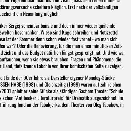
icher Enge einfach nicht los. Die Vision, dass sein Leben immer so
klärungsversuche scheitern kläglich. Erst nach der vollständigen
 scheint ein Neuanfang möglich.
rotiker Sergej scheinbar banale und doch immer wieder quälende
gswelten beschränken. Wieso sind Kugelschreiber und Notizzettel
eso ist der Sommer denn schon wieder fast vorbei - wo man sich
en war? Oder die Renovierung, für die man einen minutiösen Zeit-
nd zieht und das Budget natürlich längst gesprengt hat. Und wie war
 auftauchen, wenn sie etwas brauchen. Fragen und Phänomene, die
er Hand, tiefsitzende Lakonie von ihrer komischsten Seite zu zeigen.
seit Ende der 90er Jahre als Darsteller eigener Monolog-Stücke
SSEN HABE (1998) und Gleichzeitig (1999) waren auf zahlreichen
/2001 spielt er seine Stücke als ständiger Gast am Theater "Schule
ischen "Antibooker Literaturpreis" für Dramatik ausgezeichnet. Im
ufführung fand an der Tabakjerka, dem Theater von Oleg Tabakow, in