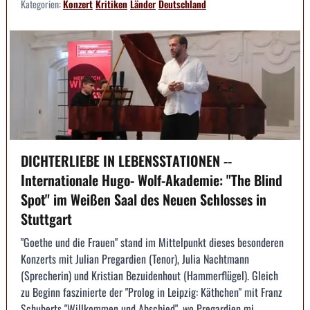
Kategorien:
Konzert
Kritiken
Länder
Deutschland
DICHTERLIEBE IN LEBENSSTATIONEN --
Internationale Hugo- Wolf-Akademie: "The Blind
Spot" im Weißen Saal des Neuen Schlosses in
Stuttgart
"Goethe und die Frauen" stand im Mittelpunkt dieses besonderen
Konzerts mit Julian Pregardien (Tenor), Julia Nachtmann
(Sprecherin) und Kristian Bezuidenhout (Hammerflügel). Gleich
zu Beginn faszinierte der "Prolog in Leipzig: Käthchen" mit Franz
Schuberts "Willkommen und Abschied", wo Pregardien mi...