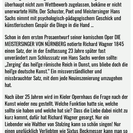
überhaupt nicht zum Wettbewerb zugelassen, bekäme er nicht
unerwartete Hilfe. Der Schuster, Poet und Meistersinger Hans
Sachs nimmt mit psychologisch-pädagogischem Geschick und
künstlerischem Gespür die Dinge in die Hand ...
Schon in dem ersten Prosaentwurf seiner komischen Oper DIE
MEISTERSINGER VON NÜRNBERG notierte Richard Wagner 1845
einen Satz, der in der Endfassung 23 Jahre später fast
unverändert zum Schlusssatz von Hans Sachs werden sollte:
„Zerging’ das heil’ge römische Reich in Dunst, uns bliebe doch die
heil’ge deutsche Kunst.“ Ein missverständlicher und
missbrauchter Satz, mit dem jede Neuinszenierung umzugehen
hat.
Nach über 25 Jahren wird im Kieler Opernhaus die Frage nach der
Kunst wieder neu gestellt. Welche Funktion hatte sie, welche
sollte sie haben und welche hat sie? Dass die Liebe dabei nicht zu
kurz kommt, dafür hat Richard Wagner gesorgt. Nur ein
Liebender wie Walther von Stolzing kann so schön singen! Nur
einen unglücklich Verliebten wie Sixtus Beckmesser kann man so