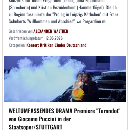
Konzerts mit Julian Pregardien (Tenor), Julia Nachtmann
(Sprecherin) und Kristian Bezuidenhout (Hammerflügel). Gleich
zu Beginn faszinierte der "Prolog in Leipzig: Käthchen" mit Franz
Schuberts "Willkommen und Abschied", wo Pregardien mi...
Geschrieben von
ALEXANDER WALTHER
Veröffentlichungsdatum:
12.06.2026
Kategorien:
Konzert
Kritiken
Länder
Deutschland
WELTUMFASSENDES DRAMA Premiere "Turandot"
von Giacomo Puccini in der
Staatsoper/STUTTGART