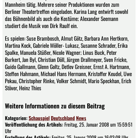
Mannheim tätig. Mehrere seiner Produktionen wurden zum
Berliner Theatertreffen eingeladen. Karina Lang entwirft sowohl
das Bühnenbild als auch die Kostüme; Alexander Seemann
studiert die Musik von Dirk Raulf ein.
Es spielen: Suse Brambosch, Almut Götz, Barbara Ann Hertkorn,
Martina Kock, Gabriele Möller- Lukasz, Susanne Schrader, Erika
Spalke, Manuela Stüßer, Nicole Wagner; Linus Buck, Peter
Burkert, Jan Byl, Christian Döll, Jürgen Drallmeyer, Sven Fricke,
Guido Gallmann, Glenn Goltz, Detlev Greisner, Ernst A. Hartmann,
Steffen Hahmann, Michael Hans Hermann, Kristoffer Keudel, Uwe
Pekau, Christopher Rinke, Volker Schmidt, Mario Speckhan, Erich
Stöver, Heinz Thies
Weitere Informationen zu diesem Beitrag
Kategorien:
Schauspiel
Deutschland
News
Veröffentlichung des Artikels:
Freitag, 25. Januar 2008 um 15:59:51
Uhr
Erstellung des Artikels:
Freitag, 25. Januar 2008 um 16:03:08 Uhr