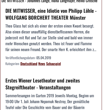
DIE MITWISSER - Johannes Lange, Ivana Langmajer, Heiko Grosche
DIE MITWISSER, eine Idiotie von Philipp Löhle -
WOLFGANG BORCHERT THEATER Münster
Theo Glass hat sich als einer der ersten einen Kwant besorgt.
Also einen dieser unauffällig dienstbeflissenen Herren, die
jederzeit mit Rat und Tat zur Stelle sind und bald von immer
mehr Menschen genutzt werden. Theo ist Feuer und Flamme
für seinen neuen Freund. Der smarte Herr K. erleichtert ihm z...
Veröffentlichungsdatum:
05.04.2019
Kategorien:
Deutschland
News
Schauspiel
Erstes Wiener Lesetheater und zweites
Stegreiftheater - Veranstaltungen
Sommerlesungen im Garten 2019 Jeweils Montag, Beginn um
19:00 Uhr 1. Juli Johann Nepomuk Nestroy, Der gemütliche
Teufel oder Die Geschichte vom Bauer und der Bäuerin