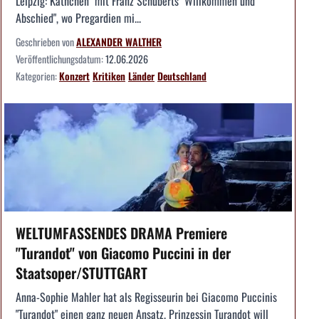
Leipzig: Käthchen" mit Franz Schuberts "Willkommen und
Abschied", wo Pregardien mi...
Geschrieben von
ALEXANDER WALTHER
Veröffentlichungsdatum:
12.06.2026
Kategorien:
Konzert
Kritiken
Länder
Deutschland
WELTUMFASSENDES DRAMA Premiere
"Turandot" von Giacomo Puccini in der
Staatsoper/STUTTGART
Anna-Sophie Mahler hat als Regisseurin bei Giacomo Puccinis
"Turandot" einen ganz neuen Ansatz. Prinzessin Turandot will