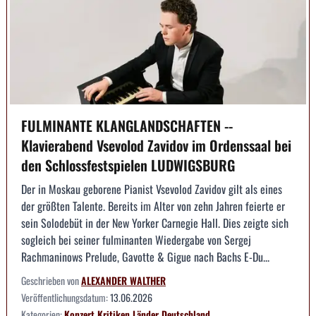
FULMINANTE KLANGLANDSCHAFTEN --
Klavierabend Vsevolod Zavidov im Ordenssaal bei
den Schlossfestspielen LUDWIGSBURG
Der in Moskau geborene Pianist Vsevolod Zavidov gilt als eines
der größten Talente. Bereits im Alter von zehn Jahren feierte er
sein Solodebüt in der New Yorker Carnegie Hall. Dies zeigte sich
sogleich bei seiner fulminanten Wiedergabe von Sergej
Rachmaninows Prelude, Gavotte & Gigue nach Bachs E-Du...
Geschrieben von
ALEXANDER WALTHER
Veröffentlichungsdatum:
13.06.2026
Kategorien:
Konzert
Kritiken
Länder
Deutschland