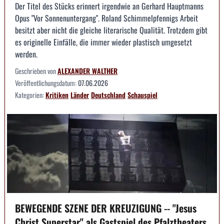
Der Titel des Stücks erinnert irgendwie an Gerhard Hauptmanns
Opus "Vor Sonnenuntergang". Roland Schimmelpfennigs Arbeit
besitzt aber nicht die gleiche literarische Qualität. Trotzdem gibt
es originelle Einfälle, die immer wieder plastisch umgesetzt
werden.
Geschrieben von
ALEXANDER WALTHER
Veröffentlichungsdatum:
07.06.2026
Kategorien:
Kritiken
Länder
Deutschland
Schauspiel
BEWEGENDE SZENE DER KREUZIGUNG -- "Jesus
Christ Superstar" als Gastspiel des Pfalztheaters