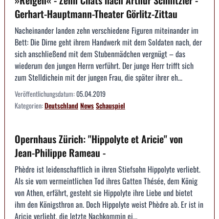
Gerhart-Hauptmann-Theater Görlitz-Zittau
Nacheinander landen zehn verschiedene Figuren miteinander im
Bett: Die Dirne geht ihrem Handwerk mit dem Soldaten nach, der
sich anschließend mit dem Stubenmädchen vergnügt – das
wiederum den jungen Herrn verführt. Der junge Herr trifft sich
zum Stelldichein mit der jungen Frau, die später ihrer eh...
Veröffentlichungsdatum:
05.04.2019
Kategorien:
Deutschland
News
Schauspiel
Opernhaus Zürich: "Hippolyte et Aricie" von
Jean-Philippe Rameau -
Phèdre ist leidenschaftlich in ihren Stiefsohn Hippolyte verliebt.
Als sie vom vermeintlichen Tod ihres Gatten Thésée, dem König
von Athen, erfährt, gesteht sie Hippolyte ihre Liebe und bietet
ihm den Königsthron an. Doch Hippolyte weist Phèdre ab. Er ist in
Aricie verliebt, die letzte Nachkommin ei...