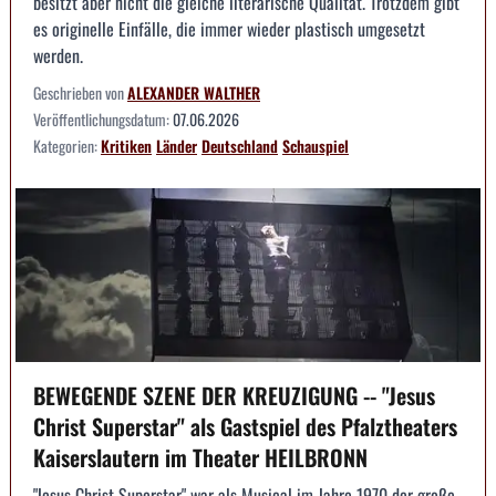
besitzt aber nicht die gleiche literarische Qualität. Trotzdem gibt
es originelle Einfälle, die immer wieder plastisch umgesetzt
werden.
Geschrieben von
ALEXANDER WALTHER
Veröffentlichungsdatum:
07.06.2026
Kategorien:
Kritiken
Länder
Deutschland
Schauspiel
BEWEGENDE SZENE DER KREUZIGUNG -- "Jesus
Christ Superstar" als Gastspiel des Pfalztheaters
Kaiserslautern im Theater HEILBRONN
"Jesus Christ Superstar" war als Musical im Jahre 1970 der große