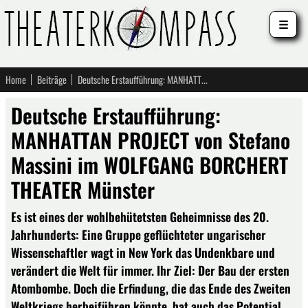
☰
Home
Beiträge
Deutsche Erstaufführung: MANHATTAN PROJECT von Stefano Massini im WOLFGANG BORCHERT THEATER Münster
Deutsche Erstaufführung:
MANHATTAN PROJECT von Stefano
Massini im WOLFGANG BORCHERT
THEATER Münster
Es ist eines der wohlbehütetsten Geheimnisse des 20.
Jahrhunderts: Eine Gruppe geflüchteter ungarischer
Wissenschaftler wagt in New York das Undenkbare und
verändert die Welt für immer. Ihr Ziel: Der Bau der ersten
Atombombe. Doch die Erfindung, die das Ende des Zweiten
Weltkriegs herbeiführen könnte, hat auch das Potential,