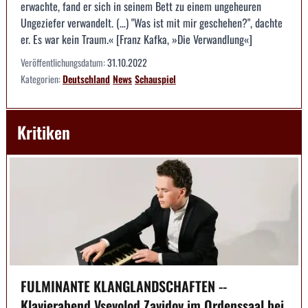
erwachte, fand er sich in seinem Bett zu einem ungeheuren
Ungeziefer verwandelt. (…) "Was ist mit mir geschehen?", dachte
er. Es war kein Traum.« [Franz Kafka, »Die Verwandlung«]
Veröffentlichungsdatum:
31.10.2022
Kategorien:
Deutschland
News
Schauspiel
Kritiken
FULMINANTE KLANGLANDSCHAFTEN --
Klavierabend Vsevolod Zavidov im Ordenssaal bei