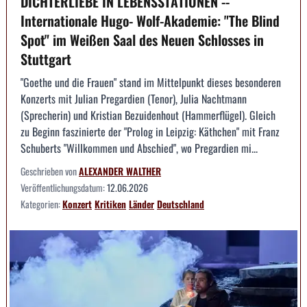
DICHTERLIEBE IN LEBENSSTATIONEN --
Internationale Hugo- Wolf-Akademie: "The Blind
Spot" im Weißen Saal des Neuen Schlosses in
Stuttgart
"Goethe und die Frauen" stand im Mittelpunkt dieses besonderen
Konzerts mit Julian Pregardien (Tenor), Julia Nachtmann
(Sprecherin) und Kristian Bezuidenhout (Hammerflügel). Gleich
zu Beginn faszinierte der "Prolog in Leipzig: Käthchen" mit Franz
Schuberts "Willkommen und Abschied", wo Pregardien mi...
Geschrieben von
ALEXANDER WALTHER
Veröffentlichungsdatum:
12.06.2026
Kategorien:
Konzert
Kritiken
Länder
Deutschland