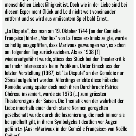
menschlichen Liebesfähigkeit ist. Doch wie in der Liebe sind bei
diesem Experiment Glück und Leid nicht weit voneinander
entfernt und so wird aus amüsantem Spiel bald Ernst...
„La Dispute“, das man am 19. Oktober 1744 [an der Comédie
Française] hinter „Manlius" von La Fosse erstmals zeigte, wurde
so heftig ausgepfiffen, dass Marivaux gezwungen war, es schon
am folgenden Tag zurückzuziehen. Als es 1938 [!]
wiederaufgeführt wurde, stiess das Stück bei der Theaterkritik
auf mehr Interesse als beim Publikum. Unter Einschluss der
letzten Vorstellung (1967) ist "La Dispute" an der Comédie nur
25mal aufgeführt worden. Allerdings erlebte diese hübsche
Komödie wenig später doch noch ihren Durchbruch: Patrice
Chéreau inszeniert, wurde sie 1973 (…) zum grössten
Theaterereignis der Saison. Die Thematik von der wahrheit der
Liebe innerhalb einer durch starre Normen geregelten
gesellschaft wurde durch die Inszenierung, die noch immer als
beispielhaft gilt, in ihrem Symbolgehalt deutlich vor Augen
geführt.» (Aus: «Marivaux in der Comédie Française» von Noëlle
Guibert)