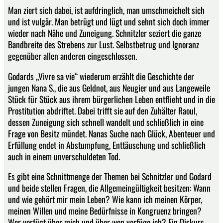
Man ziert sich dabei, ist aufdringlich, man umschmeichelt sich
und ist vulgär. Man betrügt und lügt und sehnt sich doch immer
wieder nach Nähe und Zuneigung. Schnitzler seziert die ganze
Bandbreite des Strebens zur Lust. Selbstbetrug und Ignoranz
gegenüber allen anderen eingeschlossen.
Godards „Vivre sa vie“ wiederum erzählt die Geschichte der
jungen Nana S., die aus Geldnot, aus Neugier und aus Langeweile
Stück für Stück aus ihrem bürgerlichen Leben entflieht und in die
Prostitution abdriftet. Dabei trifft sie auf den Zuhälter Raoul,
dessen Zuneigung sich schnell wandelt und schließlich in eine
Frage von Besitz mündet. Nanas Suche nach Glück, Abenteuer und
Erfüllung endet in Abstumpfung, Enttäuschung und schließlich
auch in einem unverschuldeten Tod.
Es gibt eine Schnittmenge der Themen bei Schnitzler und Godard
und beide stellen Fragen, die Allgemeingültigkeit besitzen: Wann
und wie gehört mir mein Leben? Wie kann ich meinen Körper,
meinen Willen und meine Bedürfnisse in Kongruenz bringen?
Wer verfügt über mich und über wen verfüge ich? Ein Diskurs