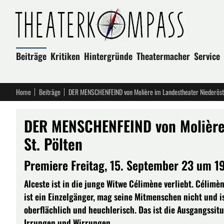
Beiträge
Kritiken
Hintergründe
Theatermacher
Service
Home
Beiträge
DER MENSCHENFEIND von Molière im Landestheater Niederöste
DER MENSCHENFEIND von Molière 
St. Pölten
Premiere Freitag, 15. September 23 um 1
Alceste ist in die junge Witwe Célimène verliebt. Célimèn
ist ein Einzelgänger, mag seine Mitmenschen nicht und is
oberflächlich und heuchlerisch. Das ist die Ausgangssit
Irrungen und Wirrungen.