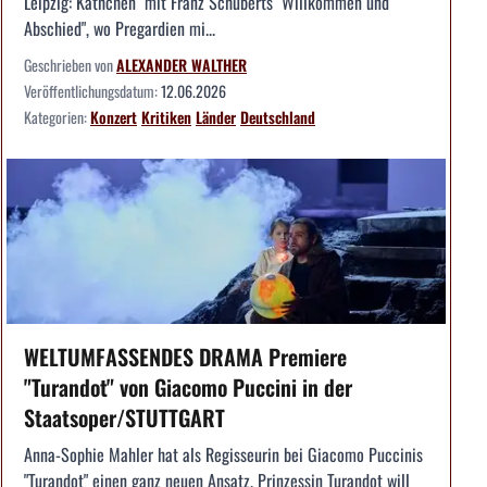
Leipzig: Käthchen" mit Franz Schuberts "Willkommen und
Abschied", wo Pregardien mi...
Geschrieben von
ALEXANDER WALTHER
Veröffentlichungsdatum:
12.06.2026
Kategorien:
Konzert
Kritiken
Länder
Deutschland
WELTUMFASSENDES DRAMA Premiere
"Turandot" von Giacomo Puccini in der
Staatsoper/STUTTGART
Anna-Sophie Mahler hat als Regisseurin bei Giacomo Puccinis
"Turandot" einen ganz neuen Ansatz. Prinzessin Turandot will