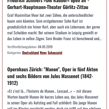
Friedrich Schillers »Die Räuber« open air -
Gerhart-Hauptmann-Theater Görlitz-Zittau
Graf Maximilian Moor hat zwei Söhne, die unterschiedlicher
kaum sein könnten. Sein erstgeborener Sohn Karl ist
grundsätzlich ein feiner Kerl, aber auch ein Lebemann, der gerne
mal Schulden macht. Bei seinem Studium in Leipzig genießt er
das Leben in vollen Zügen. Sein Bruder Franz ist berechnend und...
Veröffentlichungsdatum:
04.05.2019
Kategorien:
Deutschland
News
Schauspiel
Opernhaus Zürich: "Manon", Oper in fünf Akten
und sechs Bildern von Jules Massenet (1842-
1912)
«Et c’est là... l’histoire de Manon... Lescaut...» – mit diesen
Worten haucht Manon ihr kurzes Leben aus, das Jules Massenet
in seiner Oper als Aufstieg und Fall schildert: Die junge Manon
soll ins Kloster geschickt werden, doch sie trifft auf den adeligen