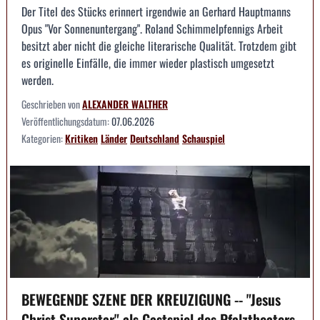
Der Titel des Stücks erinnert irgendwie an Gerhard Hauptmanns
Opus "Vor Sonnenuntergang". Roland Schimmelpfennigs Arbeit
besitzt aber nicht die gleiche literarische Qualität. Trotzdem gibt
es originelle Einfälle, die immer wieder plastisch umgesetzt
werden.
Geschrieben von
ALEXANDER WALTHER
Veröffentlichungsdatum:
07.06.2026
Kategorien:
Kritiken
Länder
Deutschland
Schauspiel
BEWEGENDE SZENE DER KREUZIGUNG -- "Jesus
Christ Superstar" als Gastspiel des Pfalztheaters