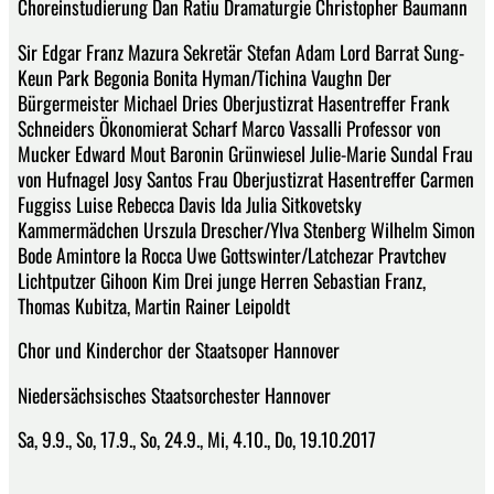
Choreinstudierung Dan Ratiu Dramaturgie Christopher Baumann
Sir Edgar Franz Mazura Sekretär Stefan Adam Lord Barrat Sung-
Keun Park Begonia Bonita Hyman/Tichina Vaughn Der
Bürgermeister Michael Dries Oberjustizrat Hasentreffer Frank
Schneiders Ökonomierat Scharf Marco Vassalli Professor von
Mucker Edward Mout Baronin Grünwiesel Julie-Marie Sundal Frau
von Hufnagel Josy Santos Frau Oberjustizrat Hasentreffer Carmen
Fuggiss Luise Rebecca Davis Ida Julia Sitkovetsky
Kammermädchen Urszula Drescher/Ylva Stenberg Wilhelm Simon
Bode Amintore la Rocca Uwe Gottswinter/Latchezar Pravtchev
Lichtputzer Gihoon Kim Drei junge Herren Sebastian Franz,
Thomas Kubitza, Martin Rainer Leipoldt
Chor und Kinderchor der Staatsoper Hannover
Niedersächsisches Staatsorchester Hannover
Sa, 9.9., So, 17.9., So, 24.9., Mi, 4.10., Do, 19.10.2017