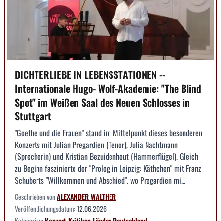
DICHTERLIEBE IN LEBENSSTATIONEN --
Internationale Hugo- Wolf-Akademie: "The Blind
Spot" im Weißen Saal des Neuen Schlosses in
Stuttgart
"Goethe und die Frauen" stand im Mittelpunkt dieses besonderen
Konzerts mit Julian Pregardien (Tenor), Julia Nachtmann
(Sprecherin) und Kristian Bezuidenhout (Hammerflügel). Gleich
zu Beginn faszinierte der "Prolog in Leipzig: Käthchen" mit Franz
Schuberts "Willkommen und Abschied", wo Pregardien mi...
Geschrieben von
ALEXANDER WALTHER
Veröffentlichungsdatum:
12.06.2026
Kategorien:
Konzert
Kritiken
Länder
Deutschland