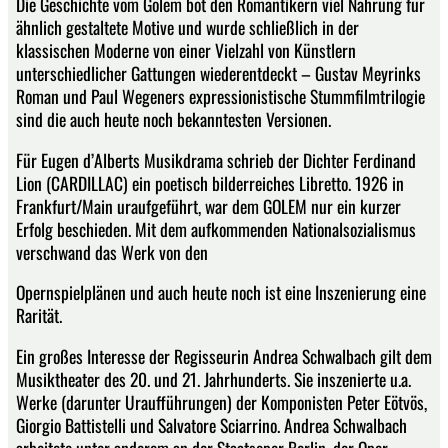
Die Geschichte vom Golem bot den Romantikern viel Nahrung für
ähnlich gestaltete Motive und wurde schließlich in der
klassischen Moderne von einer Vielzahl von Künstlern
unterschiedlicher Gattungen wiederentdeckt – Gustav Meyrinks
Roman und Paul Wegeners expressionistische Stummfilmtrilogie
sind die auch heute noch bekanntesten Versionen.
Für Eugen d’Alberts Musikdrama schrieb der Dichter Ferdinand
Lion (CARDILLAC) ein poetisch bilderreiches Libretto. 1926 in
Frankfurt/Main uraufgeführt, war dem GOLEM nur ein kurzer
Erfolg beschieden. Mit dem aufkommenden Nationalsozialismus
verschwand das Werk von den
Opernspielplänen und auch heute noch ist eine Inszenierung eine
Rarität.
Ein großes Interesse der Regisseurin Andrea Schwalbach gilt dem
Musiktheater des 20. und 21. Jahrhunderts. Sie inszenierte u.a.
Werke (darunter Uraufführungen) der Komponisten Peter Eötvös,
Giorgio Battistelli und Salvatore Sciarrino. Andrea Schwalbach
arbeitete unter anderem an der Staatsoper Berlin, der Oper