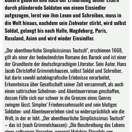
durch plündernde Soldaten von einem Einsiedler
aufgezogen, lernt von ihm Lesen und Schreiben, muss in
die Welt hinaus, nachdem sein Ziehvater stirbt, wird selbst
Soldat, gelangt bis nach Halle, Magdeburg, Paris,
Russland, Asien und wird wieder Einsiedler.
„Der abentheurliche Simplicissimus Teutsch“, erschienen 1668,
gilt als einer der bedeutendsten Romane des Barock und ist einer
der Grundtexte der deutschsprachigen Literatur. Sein Autor, Hans
Jacob Christoffel Grimmelshausen, selbst Soldat und Schreiber,
hat darin sowohl autobiografische Erlebnisse verarbeitet,
Erkenntnisse über Gesellschaft seiner Zeit versammelt, als auch
einen satirischen Schelmen- und Abenteuerroman geschaffen,
dessen Fülle sich nur schwer in die Grenzen eines Genres
zwingen lässt. Simplex’ Friedenssehnsucht und sein blutiges
Soldaten- und Abenteuererleben sind so widersprüchlich wie die
Welt, in der er lebt. „Der abentheurliche Simplicissimus Teutsch“
– das ist (nach Grimmelshausen): „Die Beschreibung des ­Lebens
eines seltsamen Vaganten, genannt Melchior Sternfels von