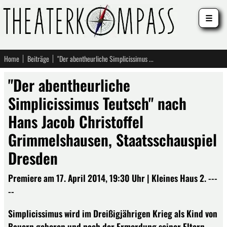
☰
Home
Beiträge
"Der abentheurliche Simplicissimus Teutsch" nach Hans Jacob Christoffel Grimmelshausen, Staatsschauspiel Dresden
"Der abentheurliche
Simplicissimus Teutsch" nach
Hans Jacob Christoffel
Grimmelshausen, Staatsschauspiel
Dresden
Premiere am 17. April 2014, 19:30 Uhr | Kleines Haus 2. ---
--
Simplicissimus wird im Dreißigjährigen Krieg als Kind von
Bauern geboren und nach der Ermordung seiner Eltern