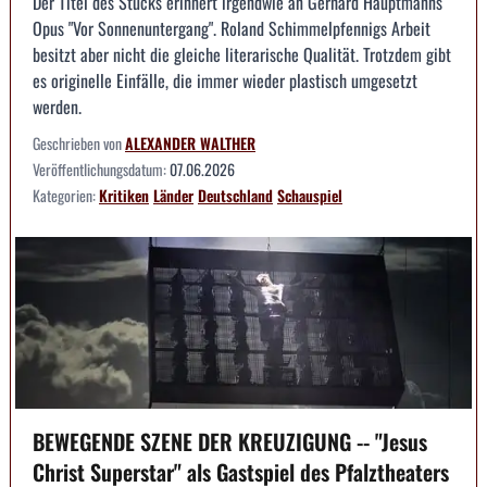
Der Titel des Stücks erinnert irgendwie an Gerhard Hauptmanns
Opus "Vor Sonnenuntergang". Roland Schimmelpfennigs Arbeit
besitzt aber nicht die gleiche literarische Qualität. Trotzdem gibt
es originelle Einfälle, die immer wieder plastisch umgesetzt
werden.
Geschrieben von
ALEXANDER WALTHER
Veröffentlichungsdatum:
07.06.2026
Kategorien:
Kritiken
Länder
Deutschland
Schauspiel
BEWEGENDE SZENE DER KREUZIGUNG -- "Jesus
Christ Superstar" als Gastspiel des Pfalztheaters