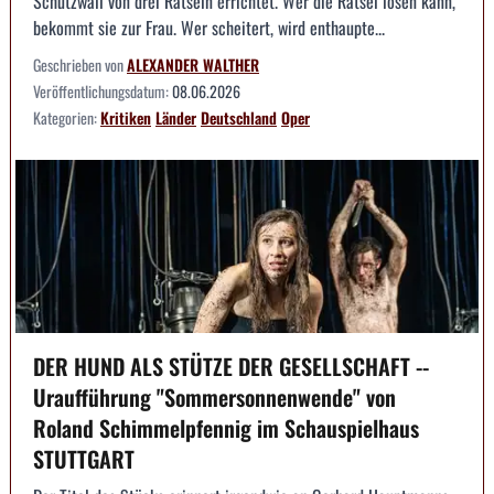
Schutzwall von drei Rätseln errichtet. Wer die Rätsel lösen kann,
bekommt sie zur Frau. Wer scheitert, wird enthaupte...
Geschrieben von
ALEXANDER WALTHER
Veröffentlichungsdatum:
08.06.2026
Kategorien:
Kritiken
Länder
Deutschland
Oper
DER HUND ALS STÜTZE DER GESELLSCHAFT --
Uraufführung "Sommersonnenwende" von
Roland Schimmelpfennig im Schauspielhaus
STUTTGART