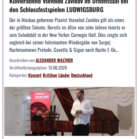
Klavierabend Vsevolod Zavidov im Ordenssaal bei
den Schlossfestspielen LUDWIGSBURG
Der in Moskau geborene Pianist Vsevolod Zavidov gilt als eines
der größten Talente. Bereits im Alter von zehn Jahren feierte er
sein Solodebüt in der New Yorker Carnegie Hall. Dies zeigte sich
sogleich bei seiner fulminanten Wiedergabe von Sergej
Rachmaninows Prelude, Gavotte & Gigue nach Bachs E-Du...
Geschrieben von
ALEXANDER WALTHER
Veröffentlichungsdatum:
13.06.2026
Kategorien:
Konzert
Kritiken
Länder
Deutschland